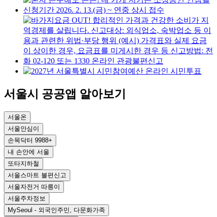
서울시 공공앱 알아보기
서울온
서울안심이
손목닥터 9988+
내 손안에 서울
또타지하철
서울스마트 불편신고
서울자전거 따릉이
서울주차정보
MySeoul - 외국인주민, 다문화가족