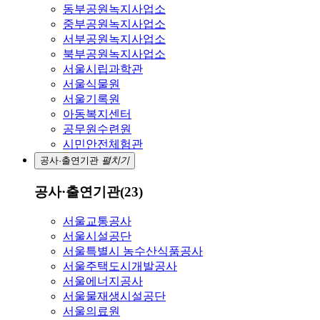
동부공원녹지사업소
중부공원녹지사업소
서부공원녹지사업소
북부공원녹지사업소
서울시립과학관
서울식물원
서울기록원
아동복지센터
공무원수련원
시민안전체험관
공사·출연기관
펼치기
공사·출연기관(23)
서울교통공사
서울시설공단
서울특별시 농수산식품공사
서울주택도시개발공사
서울에너지공사
서울물재생시설공단
서울의료원