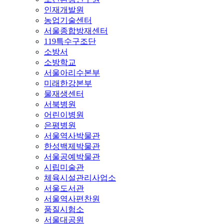
인재개발원
농업기술센터
서울종합방재센터
119특수구조단
소방서
소방학교
서울아리수본부
미래한강본부
물재생센터
서북병원
어린이병원
은평병원
서울역사박물관
한성백제박물관
서울공예박물관
시립미술관
체육시설관리사업소
서울도서관
서울역사편찬원
품질시험소
서울대공원