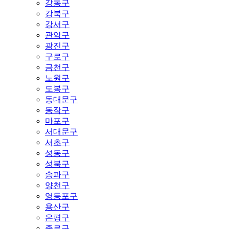
강동구
강북구
강서구
관악구
광진구
구로구
금천구
노원구
도봉구
동대문구
동작구
마포구
서대문구
서초구
성동구
성북구
송파구
양천구
영등포구
용산구
은평구
종로구