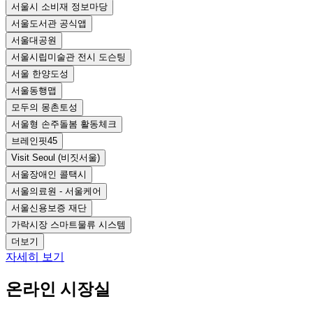
서울시 소비재 정보마당
서울도서관 공식앱
서울대공원
서울시립미술관 전시 도슨팅
서울 한양도성
서울동행맵
모두의 몽촌토성
서울형 손주돌봄 활동체크
브레인핏45
Visit Seoul (비짓서울)
서울장애인 콜택시
서울의료원 - 서울케어
서울신용보증 재단
가락시장 스마트물류 시스템
더보기
자세히 보기
온라인 시장실