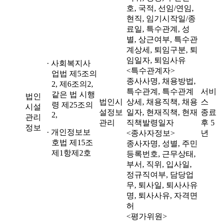
호, 국적, 선임/연임,
현직, 임기시작일/종
료일, 특수관계, 성
별, 상근여부, 특수관
계상세, 퇴임구분, 퇴
임일자, 퇴임사유
· 사회복지사
<특수관계자>
업법 제5조의
종사사명, 채용방법,
2, 제6조의2,
특수관계, 특수관계
서비
같은 법 시행
법인
법인시
상세, 채용직책, 채용
스
령 제25조의
시설
설정보
일자, 현재직책, 현재
종료
2,
관리
관리
직책발령일자
후 5
정보
· 개인정보보
<종사자정보>
년
호법 제15조
종사자명, 성별, 주민
제1항제2호
등록번호, 근무상태,
부서, 직위, 입사일,
정규직여부, 담당업
무, 퇴사일, 퇴사사유
명, 퇴사사유, 자격면
허
<평가위원>