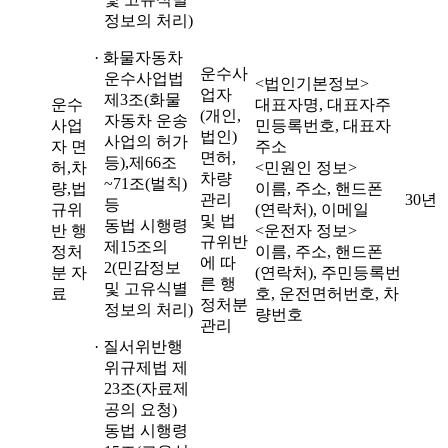
정보의 처리)
· 화물자동차
운수사
운수사업법
<법인기본정보>
업자
제3조(화물
운수
대표자명, 대표자주
(개인,
자동차 운송
사업
민등록번호, 대표자
법인)
사업의 허가
자 면
주소
면허,
등),제66조
허,차
<민원인 정보>
차량
~71조(벌칙)
량,법
이름, 주소, 핸드폰
관리
30년
등
규위
(연락처), 이메일
및 법
동법 시행령
반 행
<운전자 정보>
규위반
제15조의
정처
이름, 주소, 핸드폰
에 따
2(민감정보
분 자
(연락처), 주민등록번
른 행
및 고유식별
료
호, 운전면허번호, 차
정처분
정보의 처리)
량번호
관리
· 질서위반행
위규제법 제
23조(자료제
공의 요청)
동법 시행령