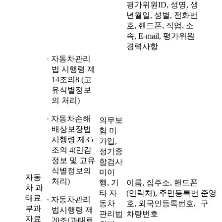
평가위원ID, 성명, 생
년월일, 성별, 전화번
호, 핸드폰, 직업, 소
속, E-mail, 평가위원
경력사항
· 자동차관리
법 시행령 제
14조의8 (고
유식별정보
의 처리)
· 자동차손해
의무보
배상보장법
험 미
시행령 제35
가입,
조의 4(민감
정기종
정보 및 고유
합검사
식별정보의
미이
자동
처리)
행, 기
이름, 집주소, 핸드폰
차 과
타 자
(연락처), 주민등록번
준영
태료
· 자동차관리
동차
호, 외국인등록번호,
구
부과
법시행령 제
관리법
차량번호
자료
20조(과태료