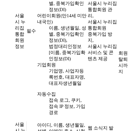
별, 중복가입확인
서울시 누리집
정보(DI)
통합회원 관
서울
어린이회원(만14세 미만
리,
시 누
내국인)
서울시 누리집
리집
이름, 생년월일, 성
통합회원
필수
통합
별, 중복가입확인
중복가입 방
회원
정보(DI),
지,
정보
법정대리인정보
서울시 누리집
[이름, 중복가입확
서비스 및 콘
회원
인정보(DI)
텐츠 제공
탈퇴
기업회원
시까
기업명, 사업자등
지
록번호, 대표자명,
대표자생년월일
자동수집
접속 로그, 쿠키,
접속 IP 정보, 가입
경로
서울
아이디, 이름, 생년월일,
웹 소식지 발
시 누