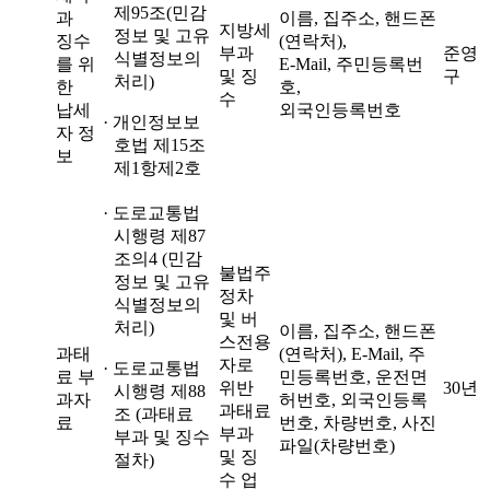
제95조(민감
과
이름, 집주소, 핸드폰
지방세
정보 및 고유
징수
(연락처),
부과
준영
식별정보의
를 위
E-Mail, 주민등록번
및 징
구
처리)
한
호,
수
납세
외국인등록번호
· 개인정보보
자 정
호법 제15조
보
제1항제2호
· 도로교통법
시행령 제87
조의4 (민감
불법주
정보 및 고유
정차
식별정보의
및 버
처리)
이름, 집주소, 핸드폰
스전용
과태
(연락처), E-Mail, 주
자로
· 도로교통법
료 부
민등록번호, 운전면
위반
30년
시행령 제88
과자
허번호, 외국인등록
과태료
조 (과태료
료
번호, 차량번호, 사진
부과
부과 및 징수
파일(차량번호)
및 징
절차)
수 업