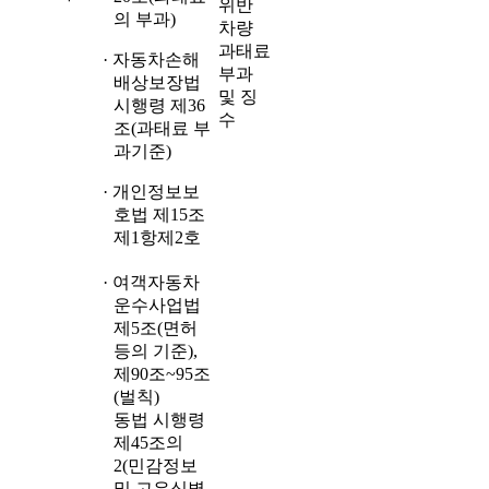
위반
의 부과)
차량
과태료
· 자동차손해
부과
배상보장법
및 징
시행령 제36
수
조(과태료 부
과기준)
· 개인정보보
호법 제15조
제1항제2호
· 여객자동차
운수사업법
제5조(면허
등의 기준),
제90조~95조
(벌칙)
동법 시행령
제45조의
2(민감정보
및 고유식별