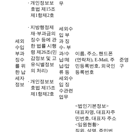
· 개인정보보
무
호법 제15조
제1항제2호
· 지방행정제
세외수
재·부과금의
입 부
징수 등에 관
세외
과 징
한 법률 시행
수입
수- 부
령 제26조(민
부과
과/수
이름, 주소, 핸드폰
감정보 및 고
징수
납/체
(연락처), E-Mail, 주
준영
유식별정보
를 위
납/압
민등록번호, 외국인
구
의 처리)
한 납
류 등
등록번호
세자
세외수
· 개인정보보
정보
입 징
호법 제15조
수관련
제1항제2호
업무
<법인기본정보>
대표자명, 대표자주
민번호, 대표자 주소
<임원현황>
직위, 성명, 주민번