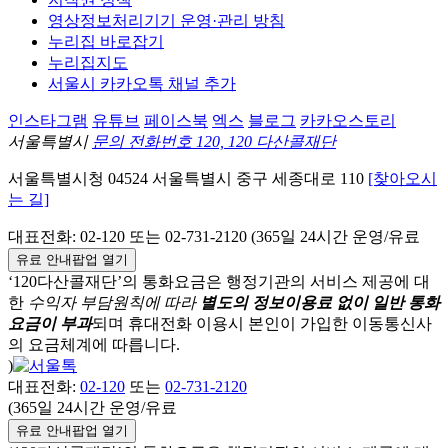
영상정보처리기기 운영·관리 방침
누리집 바로잡기
누리집지도
서울시 카카오톡 채널 추가
인스타그램
유튜브
페이스북
엑스
블로그
카카오스토리
서울특별시
문의 전화번호 120, 120 다산콜재단
서울특별시청
04524
서울특별시
중구
세종대로 110
[찾아오시
는 길]
대표전화:
02-120
또는 02-731-2120 (365일 24시간 운영/유료
유료 안내팝업 열기
‘120다산콜재단’의 통화요금은 행정기관의 서비스 제공에 대
한
수익자 부담원칙에 따라
별도의 정보이용료 없이 일반 통화
요금이 부과
되며
휴대전화 이용시 본인이 가입한 이동통신사
의 요금체계에 따릅니다.
)
대표전화:
02-120
또는
02-731-2120
(365일 24시간 운영/유료
유료 안내팝업 열기