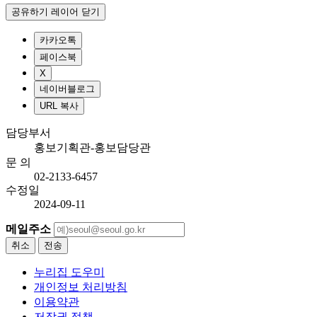
공유하기 레이어 닫기
카카오톡
페이스북
X
네이버블로그
URL 복사
담당부서
홍보기획관-홍보담당관
문 의
02-2133-6457
수정일
2024-09-11
메일주소
취소
전송
누리집 도우미
개인정보 처리방침
이용약관
저작권 정책