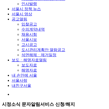
인사발령
서울시 정책 뉴스
서울시 영상
공고
열림
입찰공고
수의계약내역
채용시험
서울시보
고시공고
도시관리계획안 열람공고
석면해체ㆍ제거일정
보도ㆍ해명자료
열림
보도자료
해명자료
내 손안에 서울
서울사랑
내친구서울
시정소식 문자알림서비스 신청/해지