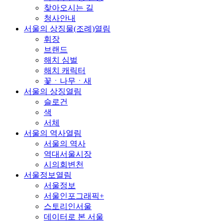
찾아오시는 길
청사안내
서울의 상징물(조례)
열림
휘장
브랜드
해치 심벌
해치 캐릭터
꽃ㆍ나무ㆍ새
서울의 상징
열림
슬로건
색
서체
서울의 역사
열림
서울의 역사
역대서울시장
시의회변천
서울정보
열림
서울정보
서울인포그래픽+
스토리인서울
데이터로 본 서울