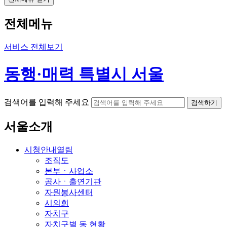
전체메뉴
서비스 전체보기
동행·매력 특별시 서울
검색어를 입력해 주세요
검색하기
서울소개
시청안내
열림
조직도
본부ㆍ사업소
공사ㆍ출연기관
자원봉사센터
시의회
자치구
자치구별 동 현황