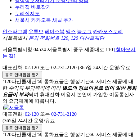
영상정보처리기기 운영·관리 방침
누리집 바로잡기
누리집지도
서울시 카카오톡 채널 추가
인스타그램
유튜브
페이스북
엑스
블로그
카카오스토리
서울특별시
문의 전화번호 120, 120 다산콜재단
서울특별시청
04524
서울특별시
중구
세종대로 110
[찾아오시
는 길]
대표전화:
02-120
또는 02-731-2120 (365일 24시간 운영/유료
유료 안내팝업 열기
‘120다산콜재단’의 통화요금은 행정기관의 서비스 제공에 대
한
수익자 부담원칙에 따라
별도의 정보이용료 없이 일반 통화
요금이 부과
되며
휴대전화 이용시 본인이 가입한 이동통신사
의 요금체계에 따릅니다.
)
대표전화:
02-120
또는
02-731-2120
(365일 24시간 운영/유료
유료 안내팝업 열기
‘120다산콜재단’의 통화요금은 행정기관의 서비스 제공에 대