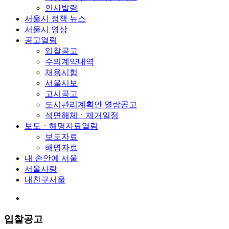
인사발령
서울시 정책 뉴스
서울시 영상
공고
열림
입찰공고
수의계약내역
채용시험
서울시보
고시공고
도시관리계획안 열람공고
석면해체ㆍ제거일정
보도ㆍ해명자료
열림
보도자료
해명자료
내 손안에 서울
서울사랑
내친구서울
입찰공고