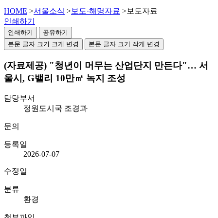
HOME
>
서울소식
>
보도·해명자료
>
보도자료
인쇄하기
인쇄하기
공유하기
본문 글자 크기 크게 변경
본문 글자 크기 작게 변경
(자료제공) "청년이 머무는 산업단지 만든다"… 서
울시, G밸리 10만㎡ 녹지 조성
담당부서
정원도시국 조경과
문의
등록일
2026-07-07
수정일
분류
환경
첨부파일