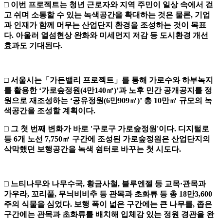
□
이번 프로젝트는 청년 근로자와 지역 주민이 일상 속에서 걷
고 쉬며 소통할 수 있는 녹색공간을 확대하는 것은 물론
,
기업
과 인재가 함께 머무는 산업단지 환경을 조성하는 것이 목표
다
.
아울러 열섬현상 완화와 미세먼지 저감 등 도시환경 개선
효과도 기대된다
.
□
서울시는
「
가든밸리 프로젝트
」
를 통해 가로수와 하부녹지
를 활용한
‘
가로숲정원
(4
만
140
㎡
)’
과 노후 민간 공개공지를 정
원으로 재조성하는
‘
공유정원
(6
만
909
㎡
)’
총
10
만
㎡
규모의 녹
색공간을 조성할 계획이다
.
□
그 첫 번째 변화가 바로
'
구로구 가로숲정원
'
이다
.
디지털로
등
6
개 노선
7,750
㎡
구간에 조성된 가로숲정원은 산업단지의
삭막했던 보행공간을 녹색 쉼터로 바꾸는 첫 시도다
.
□
느티나무와 나무수국
,
황금사철
,
블루엔젤 등 교목
·
관목과
가우라
,
꼬리풀
,
무늬비비추 등 관목과 초화류 등 총
18
만
3,600
주의 식물을 심었다
.
보행 폭이 넓은 구간에는 큰 나무를
,
좁은
구간에는 관목과 초화류를 배치해 입체감 있는 정원 경관을 완