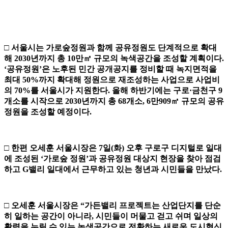
□
서울시는 가로숲정원과 함께 공유정원도 단계적으로 확대
해
2030
년까지 총
10
만
㎡
규모의 녹색공간을 조성할 계획이다
.
‘
공유정원
’
은 노후된 민간 공개공지를 정비할 때 녹지면적을
최대
50%
까지 확대해 정원으로 재조성하는 사업으로 사업비
의
70%
를 서울시가 지원한다
.
올해 하반기에는 구로
·
금천구
9
개소를 시작으로
2030
년까지 총
68
개소
, 6
만
909
㎡
규모의 공유
정원을 조성할 예정이다
.
□
한편 오세훈 서울시장은
7
일
(
화
)
오후 구로구 디지털로 일대
에 조성된
‘
가로숲 정원
’
과 공유정원 대상지 현장을 찾아 점검
하고
G
밸리 일대에서 근무하고 있는 청년과 시민들을 만났다
.
□
오세훈 서울시장은
“
가든밸리 프로젝트는 산업단지를 단순
히 일하는 공간이 아니라
,
시민들이 머물고 걷고 쉬며 일상의
활력을 누릴 수 있는 녹색공간으로 전환하는 새로운 도시혁신