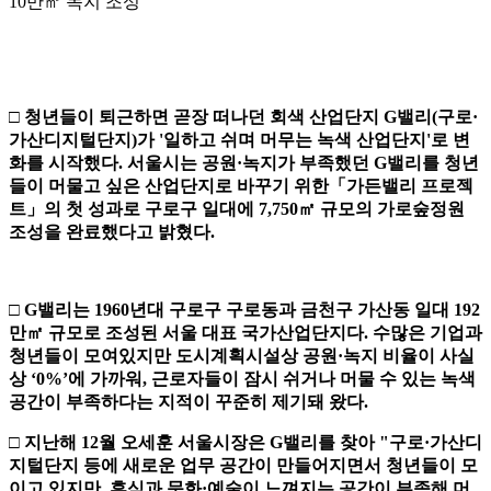
10만㎡ 녹지 조성
□
청년들이 퇴근하면 곧장 떠나던 회색 산업단지
G
밸리
(
구로
·
가산디지털단지
)
가
'
일하고 쉬며 머무는 녹색 산업단지
'
로 변
화를 시작했다
.
서울시는 공원
·
녹지가 부족했던
G
밸리를 청년
들이 머물고 싶은 산업단지로 바꾸기 위한
「
가든밸리 프
로젝
트
」
의 첫 성과로 구로구 일대에
7,750
㎡
규모의 가로숲정원
조성을 완료했다고 밝혔다
.
□
G
밸리는
1960
년대 구로구 구로동과 금천구 가산동 일대
192
만
㎡
규모로 조성된 서울 대표 국가산업단지다
.
수많은 기업과
청년들이 모여있지만 도시계획시설상 공원
·
녹지 비율이 사실
상
‘0%’
에 가까워
,
근로자들이 잠시 쉬거나 머물 수 있는 녹색
공간이 부족하다는 지적이 꾸준히 제기돼 왔다
.
□
지난해
12
월 오세훈 서울시장은
G
밸리를 찾아
"
구로
·
가산디
지털단지 등에 새로운 업무 공간이 만들어지면서 청년들이 모
이고 있지만
,
휴식과 문화
·
예술이 느껴지는 공간이 부족해 머