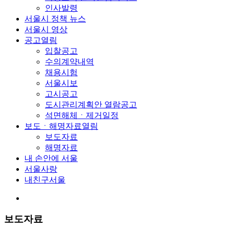
인사발령
서울시 정책 뉴스
서울시 영상
공고
열림
입찰공고
수의계약내역
채용시험
서울시보
고시공고
도시관리계획안 열람공고
석면해체ㆍ제거일정
보도ㆍ해명자료
열림
보도자료
해명자료
내 손안에 서울
서울사랑
내친구서울
보도자료