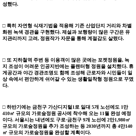
성했다
.
□
특히 자연형 식재기법을 적용해 기존 산업단지 거리와 차별
화된 녹색 경관을 구현했다
.
제설과 보행량이 많은 구간은 유
지관리까지 고려
,
정원작가 자문을 통해 계절감도 살렸다
.
□
또 지하철역 주변 등 이용객이 많은 곳에는 포켓정원을
,
녹
지 조성이 어려운 인공지반에는 플랜터형 정원을 설치했다
.
휴
게공간과 야간 경관조명도 함께 조성해 근로자와 시민들이 일
상 속에서 편안하게 쉬어갈 수 있는 생활밀착형 정원으로 꾸몄
다
.
□
하반기에는 금천구 가산디지털
1
로 일대
5
개 노선에도
1
만
410
㎡
규모의 가로숲정원 공사에 착수해 오는
11
월 완성 예정
이다
.
서울시는 내년에도 구로
·
금천구
9
개 노선에
2
만
1,980
㎡
규모의 가로숲정원을 추가 조성하는 등
2030
년까지 총
4
만
140
㎡
규모의 가로숲정원을 완성할 계획이다
.