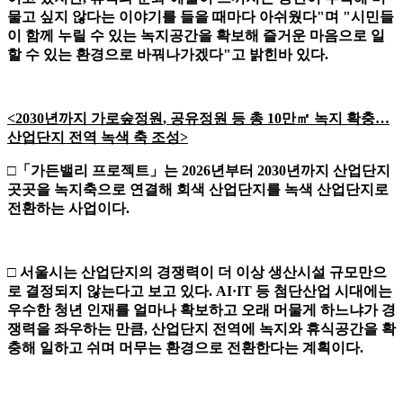
물고 싶지 않다는 이야기를 들을 때마다 아쉬웠다
"
며
"
시민들
이 함께 누릴 수 있는 녹지공간을 확보해 즐거운 마음으로 일
할 수 있는 환경으로 바꿔나가겠다
"
고 밝힌바 있다
.
<
2030
년까지 가로숲정원
,
공유정원 등 총
10
만
㎡
녹지 확충
…
산업단지 전역 녹색 축 조성
>
□「
가든밸리 프로젝트
」
는
2026
년부터
2030
년까지 산업단지
곳곳을 녹지축으로 연결해 회색 산업단지를 녹색 산업단지로
전환하는 사업이다
.
□
서울시는 산업단지의 경쟁력이 더 이상 생산시설 규모만으
로 결정되지 않는다고 보고 있다
. AI·IT
등 첨단산업 시대에는
우수한 청년 인재를 얼마나 확보하고 오래 머물게 하느냐가 경
쟁력을 좌우하는 만큼
,
산업단지 전역에 녹지와 휴식공간을 확
충해 일하고 쉬며 머무는 환경으로 전환한다는 계획이다
.