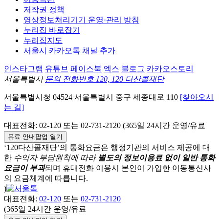
저작권 정책
영상정보처리기기 운영·관리 방침
누리집 바로잡기
누리집지도
서울시 카카오톡 채널 추가
인스타그램
유튜브
페이스북
엑스
블로그
카카오스토리
서울특별시
문의 전화번호 120, 120 다산콜재단
서울특별시청
04524
서울특별시
중구
세종대로 110
[찾아오시
는 길]
대표전화:
02-120
또는 02-731-2120 (365일 24시간 운영/유료
유료 안내팝업 열기
‘120다산콜재단’의 통화요금은 행정기관의 서비스 제공에 대
한
수익자 부담원칙에 따라
별도의 정보이용료 없이 일반 통화
요금이 부과
되며
휴대전화 이용시 본인이 가입한 이동통신사
의 요금체계에 따릅니다.
)
대표전화:
02-120
또는
02-731-2120
(365일 24시간 운영/유료