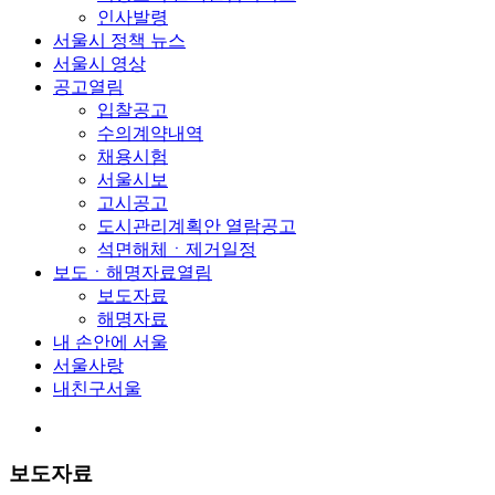
인사발령
서울시 정책 뉴스
서울시 영상
공고
열림
입찰공고
수의계약내역
채용시험
서울시보
고시공고
도시관리계획안 열람공고
석면해체ㆍ제거일정
보도ㆍ해명자료
열림
보도자료
해명자료
내 손안에 서울
서울사랑
내친구서울
보도자료