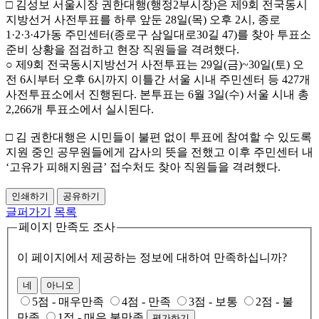
□ 김성보 서울시장 권한대행(행정2부시장)은 제9회 전국동시
지방선거 사전투표를 하루 앞둔 28일(목) 오후 2시, 종로
1·2·3·4가동 주민센터(종로구 삼일대로30길 47)를 찾아 투표소
준비 상황을 점검하고 현장 직원들을 격려했다.
○ 제9회 전국동시지방선거 사전투표는 29일(금)~30일(토) 오
전 6시부터 오후 6시까지 이틀간 서울 시내 주민센터 등 427개
사전투표소에서 진행된다. 본투표는 6월 3일(수) 서울 시내 총
2,266개 투표소에서 실시된다.
□ 김 권한대행은 시민들이 불편 없이 투표에 참여할 수 있도록
지원 중인 공무원들에게 감사의 뜻을 전했고 이후 주민센터 내
‘고유가 피해지원금’ 접수처도 찾아 직원들을 격려했다.
인쇄하기
공유하기
글퍼가기
목록
페이지 만족도 조사
이 페이지에서 제공하는 정보에 대하여 만족하십니까?
네
아니오
5점 - 매우만족
4점 - 만족
3점 - 보통
2점 - 불
만족
1점 - 매우 불만족
평가하기