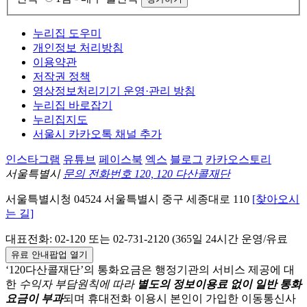
누리집 도우미
개인정보 처리방침
이용약관
저작권 정책
영상정보처리기기 운영·관리 방침
누리집 바로잡기
누리집지도
서울시 카카오톡 채널 추가
인스타그램
유튜브
페이스북
엑스
블로그
카카오스토리
서울특별시
문의 전화번호 120, 120 다산콜재단
서울특별시청
04524
서울특별시
중구
세종대로 110
[찾아오시
는 길]
대표전화:
02-120
또는 02-731-2120 (365일 24시간 운영/유료
유료 안내팝업 열기
‘120다산콜재단’의 통화요금은 행정기관의 서비스 제공에 대
한
수익자 부담원칙에 따라
별도의 정보이용료 없이 일반 통화
요금이 부과
되며
휴대전화 이용시 본인이 가입한 이동통신사