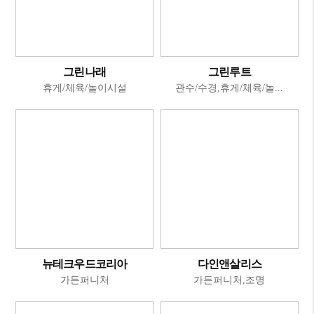
그린나래
그린루트
휴게/체육/놀이시설
관수/수경,휴게/체육/놀...
뉴테크우드코리아
다인앤살리스
가든퍼니처
가든퍼니처,조명