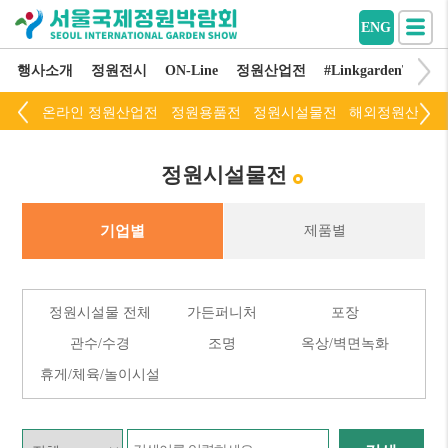
ENG
행사소개
정원전시
ON-Line
정원산업전
#LinkgardenThinkli
온라인 정원산업전
정원용품전
정원시설물전
해외정원산업전
정원시설물전
기업별
제품별
정원시설물 전체
가든퍼니처
포장
관수/수경
조명
옥상/벽면녹화
휴게/체육/놀이시설