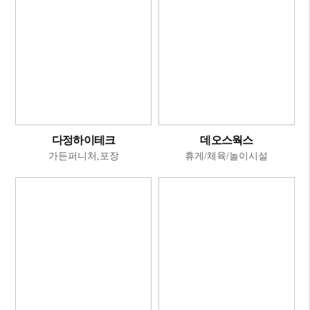
다정하이테크
데오스웍스
가든퍼니처,포장
휴게/체육/놀이시설