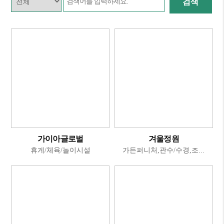
검색
가이아글로벌
겨울정원
휴게/체육/놀이시설
가든퍼니처,관수/수경,조...