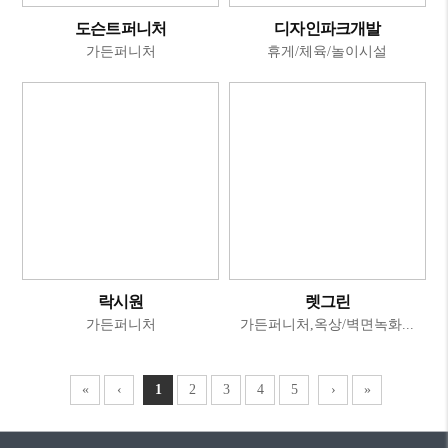
도슨트퍼니처
디자인파크개발
가든퍼니처
휴게/체육/놀이시설
락시원
렛그린
가든퍼니처
가든퍼니처,옥상/벽면녹화...
처
이
(현
(현
(현
(현
(현
다
마
«
‹
1
2
3
4
5
›
»
음
전
재
재
재
재
재
음
지
페
페
페
페
페
막