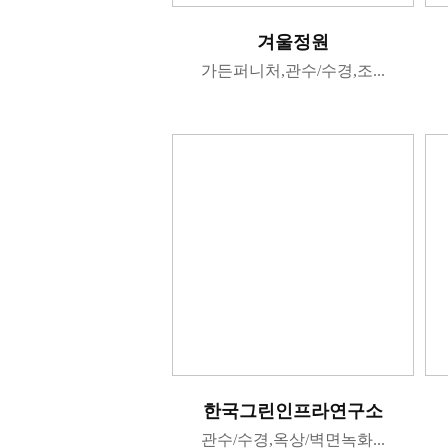
겨울정원
가든퍼니처,관수/수경,조...
한국그린인프라연구소
관수/수경,옥상/벽면녹화...