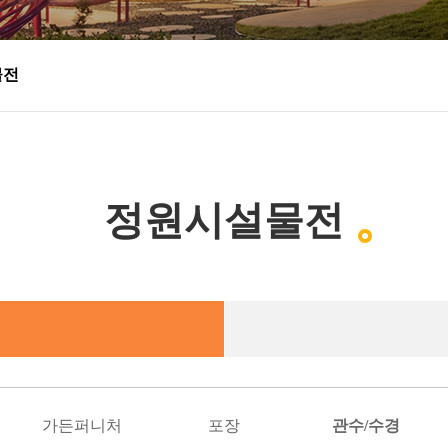
물전
정원시설물전
별
가든퍼니처
포장
관수/수경