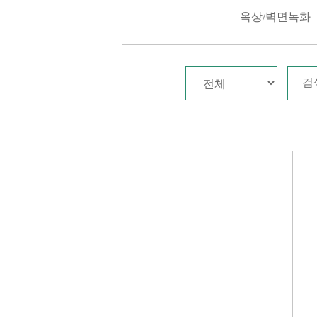
옥상/벽면녹화