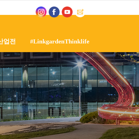
산업전
#LinkgardenThinklife
인 정원산업전
갤러리
용품전
영상자료실
시설물전
정원산업전
정원여지도