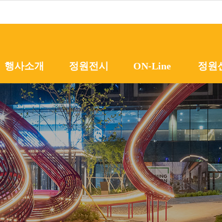
메뉴 바로가기
본문 바로가기
행사소개
정원전시
ON-Line
정원
행사개요
초청정원
프로그램
온라
조직위원회
작가정원
시민참여
정원
지난행사
학생정원
정원
공지사항
동네정원
해외
팝업가든
서울