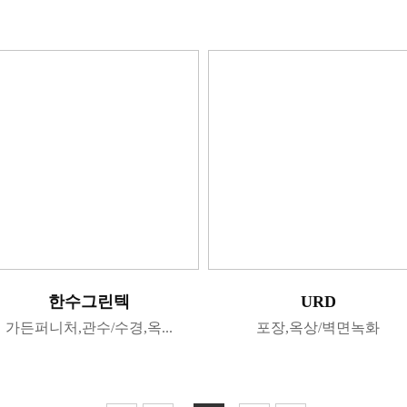
한수그린텍
URD
가든퍼니처,관수/수경,옥...
포장,옥상/벽면녹화