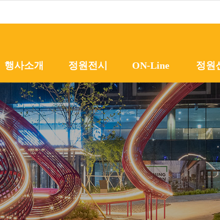
메뉴 바로가기
본문 바로가기
행사소개
정원전시
ON-Line
정원
행사개요
초청정원
프로그램
온라
조직위원회
작가정원
시민참여
정원
지난행사
학생정원
정원
공지사항
동네정원
해외
팝업가든
서울