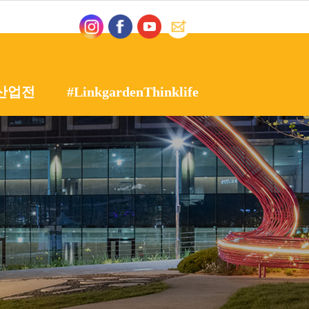
산업전
#LinkgardenThinklife
인 정원산업전
갤러리
용품전
영상자료실
시설물전
정원산업전
정원여지도