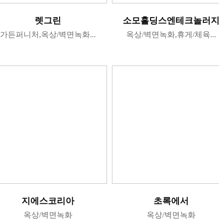
렛그린
소모홀딩스엔테크놀러
가든퍼니처,옥상/벽면녹화...
옥상/벽면녹화,휴게/체육...
지에스코리아
초록에서
옥상/벽면녹화
옥상/벽면녹화