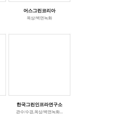
지
어스그린코리아
옥상/벽면녹화
한국그린인프라연구소
관수/수경,옥상/벽면녹화...