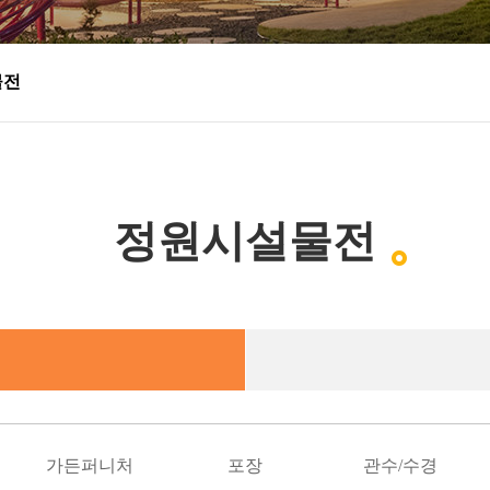
물전
정원시설물전
별
가든퍼니처
포장
관수/수경