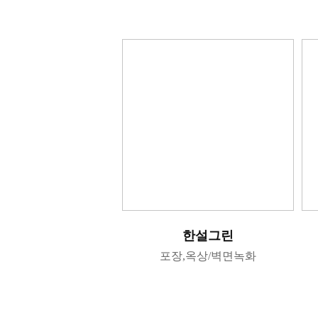
한설그린
포장,옥상/벽면녹화