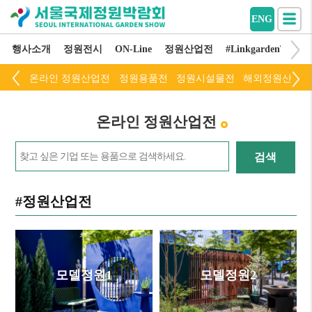
ENG
행사소개
정원전시
ON-Line
정원산업전
#LinkgardenThinkli
온라인 정원산업전
정원용품전
정원시설물전
해외정원산업전
온라인 정원산업전
검색
#정원산업전
모델정원1
모델정원2