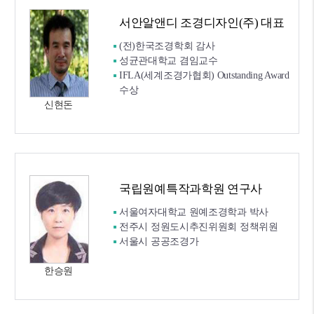
서안알앤디 조경디자인(주) 대표
(전)한국조경학회 감사
성균관대학교 겸임교수
IFLA(세계조경가협회) Outstanding Award
수상
신현돈
국립원예특작과학원 연구사
서울여자대학교 원예조경학과 박사
전주시 정원도시추진위원회 정책위원
서울시 공공조경가
한승원