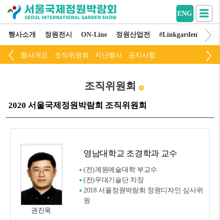
ENG
행사소개
정원전시
ON-Line
정원산업전
#LinkgardenThinkli
행사개요
조직위원회
지난행사
공지사항
조직위원회
2020 서울국제정원박람회 조직위원회
영남대학교 조경학과 교수
(전)계원예술대학 부교수
(전)우대기술단 차장
2018 서울정원박람회 정원디자인 심사위
원
권진욱