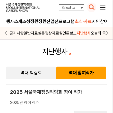
검색
행사소개
조성정원
정원산업전
프로그램
소식·자료
시민참여
공지사항
일반자료실
동영상자료실
언론보도
지난행사
오늘의 국정박
역대박람회
역대 참여작가
지난행사
2025 서울정원박람회
2024 서울정원박람회
20
역대 박람회
역대 참여작가
2025 서울국제정원박람회 참여 작가
2025년 참여 작가