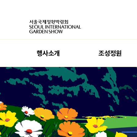
행사소개
조성정원
행사개요
작가정원
오시는 길
참여정원
관람 안내
동행정원
박람회 꿀팁
매력정원
조직 소개
이음정원