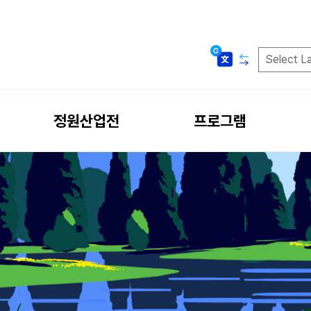
메뉴 바로가기
본문 바로가기
정원산업전
프로그램
정원마켓
정원문화프로그램
가든퍼니처특별전
일정 안내