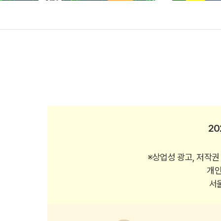
2
※상업성 광고, 저작권
개인
서