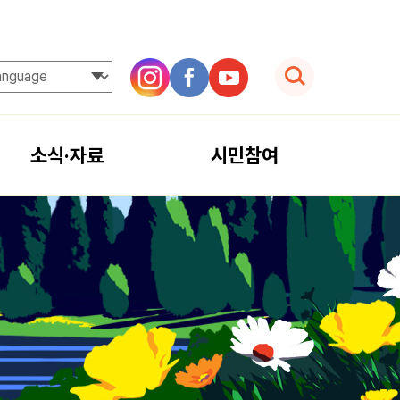
검색
소식·자료
시민참여
공지사항
자주 묻는 질문
일반자료실
함께한 분들
동영상자료실
소통마당
언론보도
지난행사
오늘의 국정박