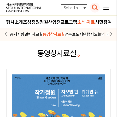
검색
행사소개
조성정원
정원산업전
프로그램
소식·자료
시민참여
공지사항
일반자료실
동영상자료실
언론보도
지난행사
오늘의 국정박
역대박람회
역대 참여작가
동영상자료실
2025 서울정원박람회
2024 서울정원박람회
20