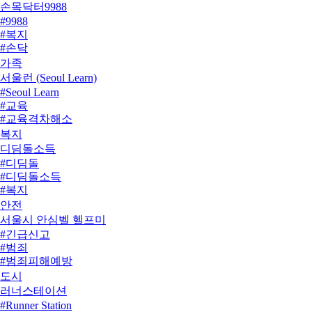
#임대주택
손목닥터9988
#장기전세주택
#9988
#저출생대책
#복지
#저출생위기극복
#손닥
#손목닥터
가족
#손목닥터9988
서울런 (Seoul Learn)
#오운완
#Seoul Learn
#포인트
#교육
#헬스케어
#교육격차해소
#교육복지
복지
#교육사다리
디딤돌소득
#멘토링
#디딤돌
#서울런
#디딤돌소득
#약자동행
#복지
#인강
#복지정책
안전
#취약계층
#소득보장
서울시 안심벨 헬프미
#학습관리
#안심소득
#긴급신고
#취약가구지원
#범죄
#취약계층
#범죄피해예방
#사회안전망
도시
#안심벨
러너스테이션
#안심이
#Runner Station