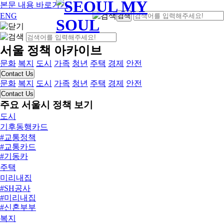
본문 내용 바로가기
ENG
검색
서울 정책 아카이브
문화
복지
도시
가족
청년
주택
경제
안전
문화
복지
도시
가족
청년
주택
경제
안전
주요 서울시 정책 보기
도시
기후동행카드
#교통정책
#교통카드
#기동카
#기후감수성
주택
#기후대응
미리내집
#기후동행카드
#SH공사
#기후카드
#미리내집
#친환경
#신혼부부
#신혼부부장기전세주택
복지