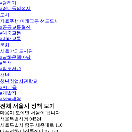
#안심이앱
#달리기
#안전
#러너들의성지
#헬프미
#러너스테이션
도시
#휴대용안심벨
#러닝
자율주행 미래교통 선도도시
#스마트무브스테이션
#공공교통혁신
#여의나루역
#대중교통
#지하철역사혁신프로젝트
#미래교통
#펀스테이션
#새벽동행버스
문화
#핏스테이션
#스마트모빌리티
서울야외도서관
#헬스
#심야자율버스
#광화문책마당
#자율주행
#독서
#청계천자율주행버스
#밤도서관
#청와대자율주행버스
#서울야외도서관
청년
#출퇴근
#야외도서관
청년취업사관학교
#책읽는서울광장
#AI교육
#청계천맑은냇가
#개발자
#힙독클럽
#서울새싹
#소프트웨어교육
전체 서울시 정책 보기
#실무형교육
마음이 모이면 서울이 됩니다
#일자리정책
서울특별시청 04524
#잡코디
서울특별시 중구 세종대로 110
#청년지원
대표전화
다산콜센터 02-120