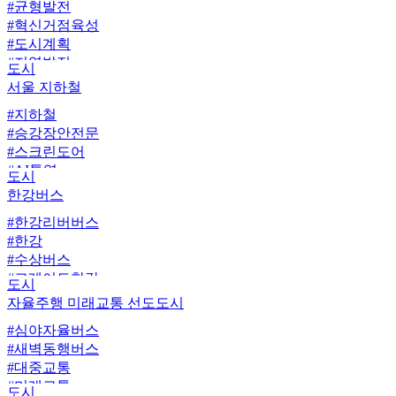
#균형발전
#서울둘레길
#혁신거점육성
#공원여가
#도시계획
#산림휴양
#지역발전
#정원치유
도시
서울 지하철
#지하철
#승강장안전문
#스크린도어
#AI통역
도시
#지하철관광
한강버스
#태그리스
#한강리버버스
#지하철노선도
#한강
#이동약자
#수상버스
#그레이트한강
도시
#친환경교통
자율주행 미래교통 선도도시
#수상교통
#심야자율버스
#대중교통
#새벽동행버스
#한강버스
#대중교통
#수상대중교통
#미래교통
#리버버스
도시