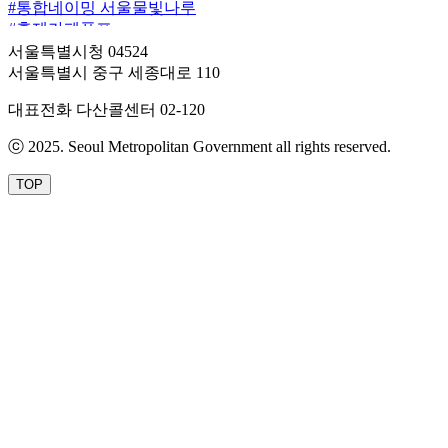
#통합네이밍 서울물빛나루
#홍제카페폭포
#고덕천 초록물결길
서울특별시청 04524
#노원우이마루
서울특별시 중구 세종대로 110
#구로피크닉가든
대표전화
다산콜센터 02-120
#은평에피소드
ⓒ 2025. Seoul Metropolitan Government all rights reserved.