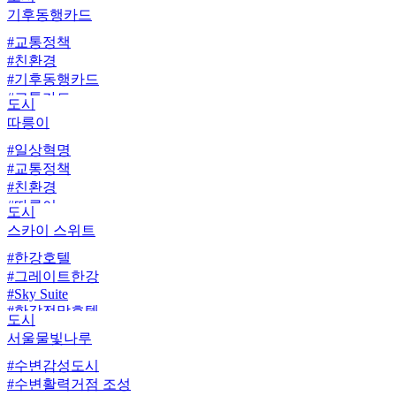
#출퇴근
기후동행카드
#스마트모빌리티
#교통정책
#공공교통혁신
#친환경
#스마트모빌리티
#기후동행카드
#청계천자율주행버스
#교통카드
#청와대자율주행버스
도시
#기동카
#자율주행
따릉이
#기후감수성
#일상혁명
#기후카드
#교통정책
#기후대응
#친환경
#따릉이
도시
스카이 스위트
#한강호텔
#그레이트한강
#Sky Suite
#한강전망호텔
도시
#스카이스위트
서울물빛나루
#수변감성도시
#수변활력거점 조성