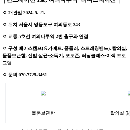
ㅇ 개관일 2024. 5. 21.
ㅇ 위치 서울시 영등포구 여의동로 343
ㅇ 교통 5호선 여의나루역 2번 출구와 연결
ㅇ 구성 베이스캠프(요가매트, 폼롤러, 스트레칭밴드), 탈의실,
물품보관함, 신발 살균·소독기, 포토존, 러닝클래스·이색 프로
그램
ㅇ 문의 070-7725-3461
물품보관함
탈의실 및