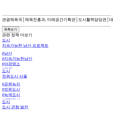
관광체육국│체육진흥과, 미래공간기획관│도시활력담당관│대표전
관련 정책 더보기
도시
지속가능한 남산 프로젝트
#남산
#지속가능한남산
#야경명소
#관광
도시
#남산곤돌라
정원도시 서울
#케데헌
#공원녹지
#정원도시
#녹색도시
#생태도시
도시
#매력가든 동행가든 프로젝트
도시 균형 발전
#도시계획