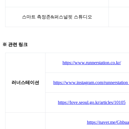
스마트 측정존&퍼스널핏 스튜디오
※ 관련 링크
https://www.runnerstation.co.kr/
러너스테이션
https://www.instagram.com/runnerstation
https://love.seoul.go.kr/articles/10105
https://naver.me/Ghbu