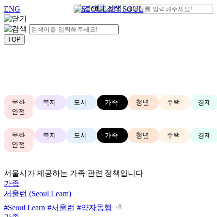
ENG
문화
복지
도시
가족
청년
주택
경제
안전
문화
복지
도시
가족
청년
주택
경제
안전
서울시가 제공하는 가족 관련 정책입니다
가족
서울런 (Seoul Learn)
+8
#Seoul Learn
#서울런
#약자동행
가족