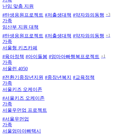
난임 맞춤 지원
+3
#탄생응원프로젝트
#저출생대책
#약자와의동행
가족
임산부 지원 대책
+1
#탄생응원프로젝트
#저출생대책
#약자와의동행
가족
서울형 키즈카페
+1
#육아정책
#아이돌봄
#엄마아빠행복프로젝트
가족
서울런 4050
#전환기중장년지원
#중장년복지
#교육정책
가족
서울키즈 오케이존
#서울키즈 오케이존
가족
서울우먼업 프로젝트
#서울우먼업
가족
서울엄마아빠택시