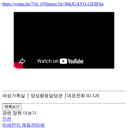
https://youtu.be/7vh_QNhnzsc?si=MgJGAYO-t3ZlIFkk
여성가족실 │ 양성평등담당관 │대표전화 02-120
관련 정책 더보기
안전
미세먼지 계절관리제