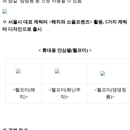
와 밤길 ‘밤범용 등’으로 사용할 수 있음
ㅇ 서울시 대표 캐릭터 <해치와 소울프렌즈> 활용, 5가지 캐릭
터 디자인으로 출시
< 휴대용 안심벨(헬프미) >
<헬프미(해
<헬프미(화난주
<헬프미(댕댕청
치)>
작)>
룡)>