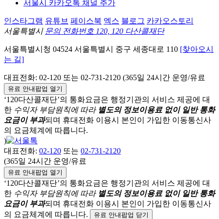
서울시 카카오톡 채널 추가
인스타그램
유튜브
페이스북
엑스
블로그
카카오스토리
서울특별시
문의 전화번호 120, 120 다산콜재단
서울특별시청
04524
서울특별시
중구
세종대로 110
[찾아오시
는 길]
대표전화:
02-120
또는 02-731-2120 (365일 24시간 운영/유료
유료 안내팝업 열기
‘120다산콜재단’의 통화요금은 행정기관의 서비스 제공에 대
한
수익자 부담원칙에 따라
별도의 정보이용료 없이 일반 통화
요금이 부과
되며
휴대전화 이용시 본인이 가입한 이동통신사
의 요금체계에 따릅니다.
)
대표전화:
02-120
또는
02-731-2120
(365일 24시간 운영/유료
유료 안내팝업 열기
‘120다산콜재단’의 통화요금은 행정기관의 서비스 제공에 대
한
수익자 부담원칙에 따라
별도의 정보이용료 없이 일반 통화
요금이 부과
되며
휴대전화 이용시 본인이 가입한 이동통신사
의 요금체계에 따릅니다.
유료 안내팝업 닫기