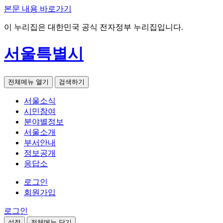
본문 내용 바로가기
이 누리집은 대한민국 공식 전자정부 누리집입니다.
서울특별시
전체메뉴 열기
검색하기
서울소식
시민참여
분야별정보
서울소개
부서안내
정보공개
응답소
로그인
회원가입
로그인
설정
전체메뉴 닫기