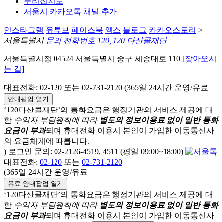
누리집지도
서울시 카카오톡 채널 추가
인스타그램
유튜브
페이스북
엑스
블로그
카카오스토리
>
서울특별시
문의 전화번호 120, 120 다산콜재단
서울특별시청 04524 서울특별시 중구 세종대로 110
[찾아오시
는 길]
대표전화: 02-120 또는 02-731-2120 (365일 24시간 운영/유료
안내팝업 열기
‘120다산콜재단’의 통화요금은 행정기관의 서비스 제공에 대
한
수익자 부담원칙에 따라
별도의 정보이용료 없이 일반 통화
요금이 부과
되며
휴대전화 이용시 본인이 가입한 이동통신사
의 요금체계에 따릅니다.
) 로그인 문의: 02-2126-4519, 4511 (평일 09:00~18:00)
대표전화:
02-120
또는
02-731-2120
(365일 24시간 운영/유료
유료 안내팝업 열기
‘120다산콜재단’의 통화요금은 행정기관의 서비스 제공에 대
한
수익자 부담원칙에 따라
별도의 정보이용료 없이 일반 통화
요금이 부과
되며
휴대전화 이용시 본인이 가입한 이동통신사