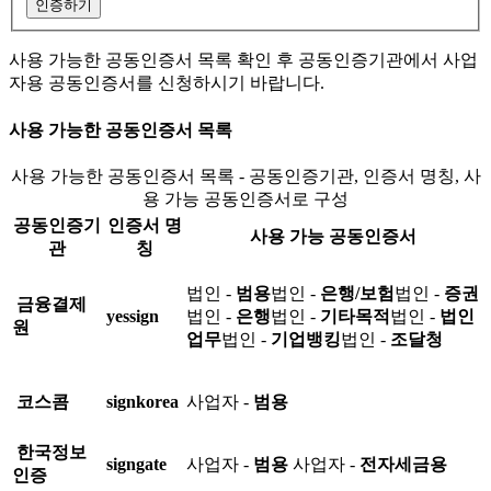
인증하기
사용 가능한 공동인증서 목록 확인 후 공동인증기관에서 사업
자용 공동인증서를 신청하시기 바랍니다.
사용 가능한 공동인증서 목록
사용 가능한 공동인증서 목록 - 공동인증기관, 인증서 명칭, 사
용 가능 공동인증서로 구성
공동인증기
인증서 명
사용 가능 공동인증서
관
칭
법인 -
범용
법인 -
은행/보험
법인 -
증권
금융결제
yessign
법인 -
은행
법인 -
기타목적
법인 -
법인
원
업무
법인 -
기업뱅킹
법인 -
조달청
코스콤
signkorea
사업자 -
범용
한국정보
signgate
사업자 -
범용
사업자 -
전자세금용
인증