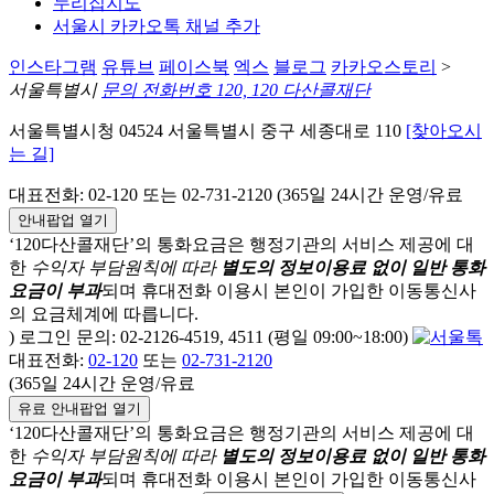
누리집지도
서울시 카카오톡 채널 추가
인스타그램
유튜브
페이스북
엑스
블로그
카카오스토리
>
서울특별시
문의 전화번호 120, 120 다산콜재단
서울특별시청 04524 서울특별시 중구 세종대로 110
[찾아오시
는 길]
대표전화: 02-120 또는 02-731-2120 (365일 24시간 운영/유료
안내팝업 열기
‘120다산콜재단’의 통화요금은 행정기관의 서비스 제공에 대
한
수익자 부담원칙에 따라
별도의 정보이용료 없이 일반 통화
요금이 부과
되며
휴대전화 이용시 본인이 가입한 이동통신사
의 요금체계에 따릅니다.
) 로그인 문의: 02-2126-4519, 4511 (평일 09:00~18:00)
대표전화:
02-120
또는
02-731-2120
(365일 24시간 운영/유료
유료 안내팝업 열기
‘120다산콜재단’의 통화요금은 행정기관의 서비스 제공에 대
한
수익자 부담원칙에 따라
별도의 정보이용료 없이 일반 통화
요금이 부과
되며
휴대전화 이용시 본인이 가입한 이동통신사