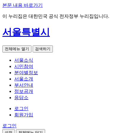
본문 내용 바로가기
이 누리집은 대한민국 공식 전자정부 누리집입니다.
서울특별시
전체메뉴 열기
검색하기
서울소식
시민참여
분야별정보
서울소개
부서안내
정보공개
응답소
로그인
회원가입
로그인
설정
전체메뉴 닫기