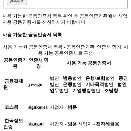
인증하기
사용 가능한 공동인증서 목록 확인 후 공동인증기관에서 사업
자용 공동인증서를 신청하시기 바랍니다.
사용 가능한 공동인증서 목록
사용 가능한 공동인증서 목록 - 공동인증기관, 인증서 명칭, 사
용 가능 공동인증서로 구성
공동인증기
인증서 명
사용 가능 공동인증서
관
칭
법인 -
범용
법인 -
은행/보험
법인 -
증권
금융결제
yessign
법인 -
은행
법인 -
기타목적
법인 -
법인
원
업무
법인 -
기업뱅킹
법인 -
조달청
코스콤
signkorea
사업자 -
범용
한국정보
signgate
사업자 -
범용
사업자 -
전자세금용
인증