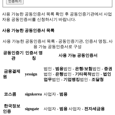
인증하기
사용 가능한 공동인증서 목록 확인 후 공동인증기관에서 사업
자용 공동인증서를 신청하시기 바랍니다.
사용 가능한 공동인증서 목록
사용 가능한 공동인증서 목록 - 공동인증기관, 인증서 명칭, 사
용 가능 공동인증서로 구성
공동인증기
인증서 명
사용 가능 공동인증서
관
칭
법인 -
범용
법인 -
은행/보험
법인 -
증권
금융결제
yessign
법인 -
은행
법인 -
기타목적
법인 -
법인
원
업무
법인 -
기업뱅킹
법인 -
조달청
코스콤
signkorea
사업자 -
범용
한국정보
signgate
사업자 -
범용
사업자 -
전자세금용
인증