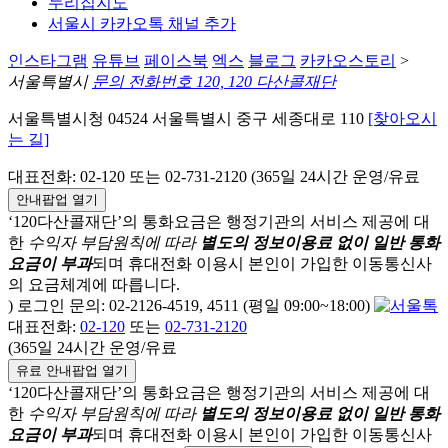
누리집지도
서울시 카카오톡 채널 추가
인스타그램
유튜브
페이스북
엑스
블로그
카카오스토리
>
서울특별시
문의 전화번호 120, 120 다산콜재단
서울특별시청 04524 서울특별시 중구 세종대로 110
[찾아오시
는 길]
대표전화: 02-120 또는 02-731-2120 (365일 24시간 운영/유료
안내팝업 열기
‘120다산콜재단’의 통화요금은 행정기관의 서비스 제공에 대
한
수익자 부담원칙에 따라
별도의 정보이용료 없이 일반 통화
요금이 부과
되며
휴대전화 이용시 본인이 가입한 이동통신사
의 요금체계에 따릅니다.
) 로그인 문의: 02-2126-4519, 4511 (평일 09:00~18:00)
대표전화:
02-120
또는
02-731-2120
(365일 24시간 운영/유료
유료 안내팝업 열기
‘120다산콜재단’의 통화요금은 행정기관의 서비스 제공에 대
한
수익자 부담원칙에 따라
별도의 정보이용료 없이 일반 통화
요금이 부과
되며
휴대전화 이용시 본인이 가입한 이동통신사