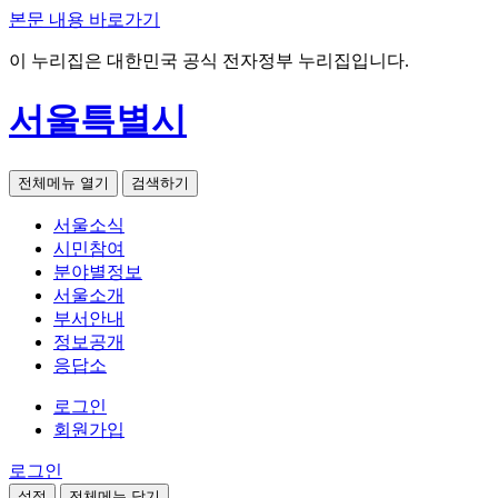
본문 내용 바로가기
이 누리집은 대한민국 공식 전자정부 누리집입니다.
서울특별시
전체메뉴 열기
검색하기
서울소식
시민참여
분야별정보
서울소개
부서안내
정보공개
응답소
로그인
회원가입
로그인
설정
전체메뉴 닫기