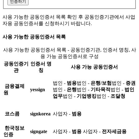
인증하기
사용 가능한 공동인증서 목록 확인 후 공동인증기관에서 사업
자용 공동인증서를 신청하시기 바랍니다.
사용 가능한 공동인증서 목록
사용 가능한 공동인증서 목록 - 공동인증기관, 인증서 명칭, 사
용 가능 공동인증서로 구성
공동인증기
인증서 명
사용 가능 공동인증서
관
칭
법인 -
범용
법인 -
은행/보험
법인 -
증권
금융결제
yessign
법인 -
은행
법인 -
기타목적
법인 -
법인
원
업무
법인 -
기업뱅킹
법인 -
조달청
코스콤
signkorea
사업자 -
범용
한국정보
signgate
사업자 -
범용
사업자 -
전자세금용
인증