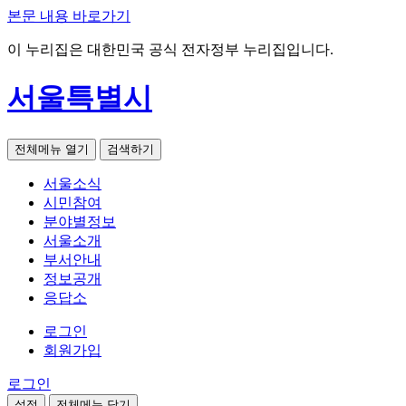
본문 내용 바로가기
이 누리집은 대한민국 공식 전자정부 누리집입니다.
서울특별시
전체메뉴 열기
검색하기
서울소식
시민참여
분야별정보
서울소개
부서안내
정보공개
응답소
로그인
회원가입
로그인
설정
전체메뉴 닫기