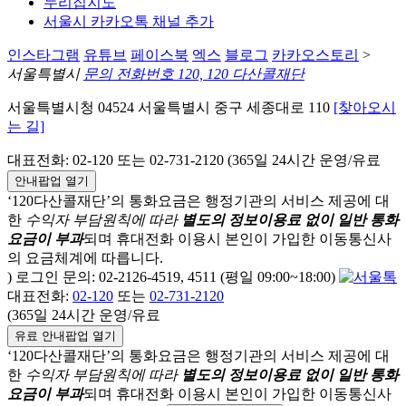
누리집지도
서울시 카카오톡 채널 추가
인스타그램
유튜브
페이스북
엑스
블로그
카카오스토리
>
서울특별시
문의 전화번호 120, 120 다산콜재단
서울특별시청 04524 서울특별시 중구 세종대로 110
[찾아오시
는 길]
대표전화: 02-120 또는 02-731-2120 (365일 24시간 운영/유료
안내팝업 열기
‘120다산콜재단’의 통화요금은 행정기관의 서비스 제공에 대
한
수익자 부담원칙에 따라
별도의 정보이용료 없이 일반 통화
요금이 부과
되며
휴대전화 이용시 본인이 가입한 이동통신사
의 요금체계에 따릅니다.
) 로그인 문의: 02-2126-4519, 4511 (평일 09:00~18:00)
대표전화:
02-120
또는
02-731-2120
(365일 24시간 운영/유료
유료 안내팝업 열기
‘120다산콜재단’의 통화요금은 행정기관의 서비스 제공에 대
한
수익자 부담원칙에 따라
별도의 정보이용료 없이 일반 통화
요금이 부과
되며
휴대전화 이용시 본인이 가입한 이동통신사