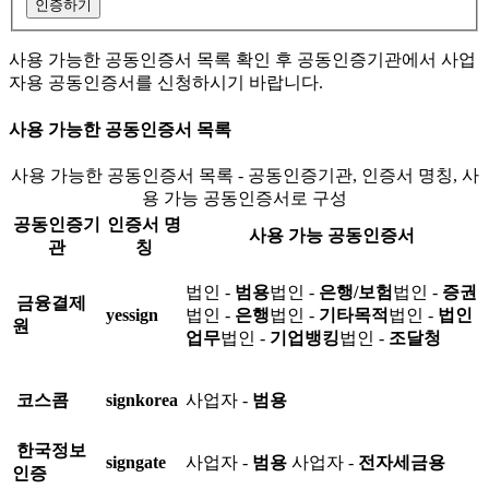
인증하기
사용 가능한 공동인증서 목록 확인 후 공동인증기관에서 사업
자용 공동인증서를 신청하시기 바랍니다.
사용 가능한 공동인증서 목록
사용 가능한 공동인증서 목록 - 공동인증기관, 인증서 명칭, 사
용 가능 공동인증서로 구성
공동인증기
인증서 명
사용 가능 공동인증서
관
칭
법인 -
범용
법인 -
은행/보험
법인 -
증권
금융결제
yessign
법인 -
은행
법인 -
기타목적
법인 -
법인
원
업무
법인 -
기업뱅킹
법인 -
조달청
코스콤
signkorea
사업자 -
범용
한국정보
signgate
사업자 -
범용
사업자 -
전자세금용
인증