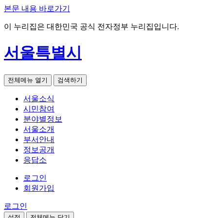
본문 내용 바로가기
이 누리집은 대한민국 공식 전자정부 누리집입니다.
서울특별시
전체메뉴 열기
검색하기
서울소식
시민참여
분야별정보
서울소개
부서안내
정보공개
응답소
로그인
회원가입
로그인
설정
전체메뉴 닫기