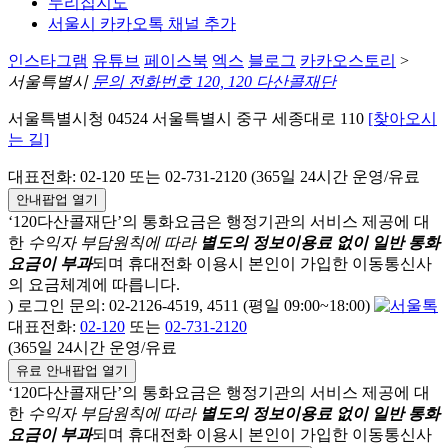
누리집지도
서울시 카카오톡 채널 추가
인스타그램
유튜브
페이스북
엑스
블로그
카카오스토리
>
서울특별시
문의 전화번호 120, 120 다산콜재단
서울특별시청 04524 서울특별시 중구 세종대로 110
[찾아오시
는 길]
대표전화: 02-120 또는 02-731-2120 (365일 24시간 운영/유료
안내팝업 열기
‘120다산콜재단’의 통화요금은 행정기관의 서비스 제공에 대
한
수익자 부담원칙에 따라
별도의 정보이용료 없이 일반 통화
요금이 부과
되며
휴대전화 이용시 본인이 가입한 이동통신사
의 요금체계에 따릅니다.
) 로그인 문의: 02-2126-4519, 4511 (평일 09:00~18:00)
대표전화:
02-120
또는
02-731-2120
(365일 24시간 운영/유료
유료 안내팝업 열기
‘120다산콜재단’의 통화요금은 행정기관의 서비스 제공에 대
한
수익자 부담원칙에 따라
별도의 정보이용료 없이 일반 통화
요금이 부과
되며
휴대전화 이용시 본인이 가입한 이동통신사