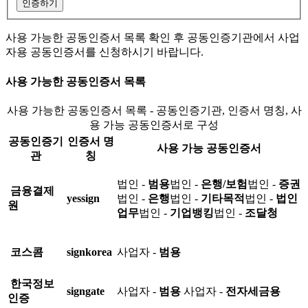
인증하기
사용 가능한 공동인증서 목록 확인 후 공동인증기관에서 사업
자용 공동인증서를 신청하시기 바랍니다.
사용 가능한 공동인증서 목록
사용 가능한 공동인증서 목록 - 공동인증기관, 인증서 명칭, 사
용 가능 공동인증서로 구성
공동인증기
인증서 명
사용 가능 공동인증서
관
칭
법인 -
범용
법인 -
은행/보험
법인 -
증권
금융결제
yessign
법인 -
은행
법인 -
기타목적
법인 -
법인
원
업무
법인 -
기업뱅킹
법인 -
조달청
코스콤
signkorea
사업자 -
범용
한국정보
signgate
사업자 -
범용
사업자 -
전자세금용
인증