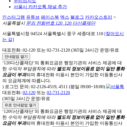
누리집지도
서울시 카카오톡 채널 추가
인스타그램
유튜브
페이스북
엑스
블로그
카카오스토리
>
서울특별시
문의 전화번호 120, 120 다산콜재단
서울특별시청 04524 서울특별시 중구 세종대로 110
[찾아오시
는 길]
대표전화: 02-120 또는 02-731-2120 (365일 24시간 운영/유료
안내팝업 열기
‘120다산콜재단’의 통화요금은 행정기관의 서비스 제공에 대
한
수익자 부담원칙에 따라
별도의 정보이용료 없이 일반 통화
요금이 부과
되며
휴대전화 이용시 본인이 가입한 이동통신사
의 요금체계에 따릅니다.
) 로그인 문의: 02-2126-4519, 4511 (평일 09:00~18:00)
대표전화:
02-120
또는
02-731-2120
(365일 24시간 운영/유료
유료 안내팝업 열기
‘120다산콜재단’의 통화요금은 행정기관의 서비스 제공에 대
한
수익자 부담원칙에 따라
별도의 정보이용료 없이 일반 통화
요금이 부과
되며
휴대전화 이용시 본인이 가입한 이동통신사