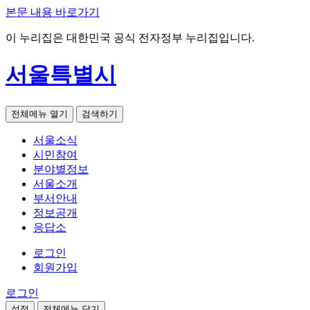
본문 내용 바로가기
이 누리집은 대한민국 공식 전자정부 누리집입니다.
서울특별시
전체메뉴 열기
검색하기
서울소식
시민참여
분야별정보
서울소개
부서안내
정보공개
응답소
로그인
회원가입
로그인
설정
전체메뉴 닫기