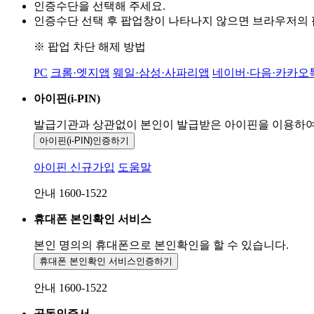
인증수단을 선택해 주세요.
인증수단 선택 후 팝업창이 나타나지 않으면 브라우저의
※ 팝업 차단 해제 방법
PC
크롬·엣지앱
웨일·삼성·사파리앱
네이버·다음·카카오
아이핀(i-PIN)
발급기관과 상관없이 본인이 발급받은
아이핀을 이용하
아이핀(i-PIN)
인증하기
아이핀 신규가입
도움말
안내 1600-1522
휴대폰 본인확인 서비스
본인 명의의 휴대폰으로
본인확인을 할 수 있습니다.
휴대폰 본인확인 서비스
인증하기
안내 1600-1522
공동인증서