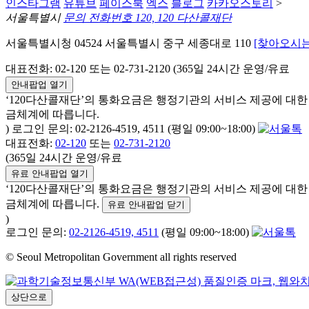
인스타그램
유튜브
페이스북
엑스
블로그
카카오스토리
>
서울특별시
문의 전화번호 120, 120 다산콜재단
서울특별시청 04524 서울특별시 중구 세종대로 110
[찾아오시는
대표전화: 02-120 또는 02-731-2120 (365일 24시간 운영/유료
안내팝업 열기
‘120다산콜재단’의 통화요금은 행정기관의 서비스 제공에 대
금체계에 따릅니다.
) 로그인 문의: 02-2126-4519, 4511 (평일 09:00~18:00)
대표전화:
02-120
또는
02-731-2120
(365일 24시간 운영/유료
유료 안내팝업 열기
‘120다산콜재단’의 통화요금은 행정기관의 서비스 제공에 대
금체계에 따릅니다.
유료 안내팝업 닫기
)
로그인 문의:
02-2126-4519, 4511
(평일 09:00~18:00)
© Seoul Metropolitan Government all rights reserved
상단으로