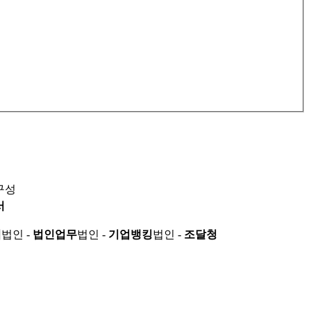
구성
서
적
법인 -
법인업무
법인 -
기업뱅킹
법인 -
조달청