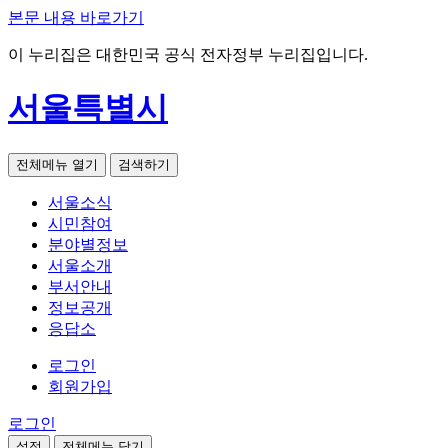
본문 내용 바로가기
이 누리집은 대한민국 공식 전자정부 누리집입니다.
서울특별시
전체메뉴 열기
검색하기
서울소식
시민참여
분야별정보
서울소개
부서안내
정보공개
응답소
로그인
회원가입
로그인
설정
전체메뉴 닫기