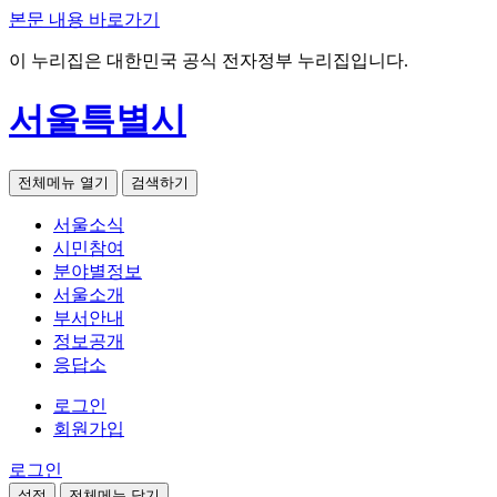
본문 내용 바로가기
이 누리집은 대한민국 공식 전자정부 누리집입니다.
서울특별시
전체메뉴 열기
검색하기
서울소식
시민참여
분야별정보
서울소개
부서안내
정보공개
응답소
로그인
회원가입
로그인
설정
전체메뉴 닫기