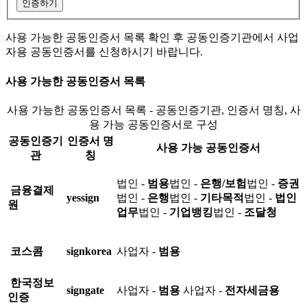
인증하기
사용 가능한 공동인증서 목록 확인 후 공동인증기관에서 사업
자용 공동인증서를 신청하시기 바랍니다.
사용 가능한 공동인증서 목록
사용 가능한 공동인증서 목록 - 공동인증기관, 인증서 명칭, 사
용 가능 공동인증서로 구성
공동인증기
인증서 명
사용 가능 공동인증서
관
칭
법인 -
범용
법인 -
은행/보험
법인 -
증권
금융결제
yessign
법인 -
은행
법인 -
기타목적
법인 -
법인
원
업무
법인 -
기업뱅킹
법인 -
조달청
코스콤
signkorea
사업자 -
범용
한국정보
signgate
사업자 -
범용
사업자 -
전자세금용
인증