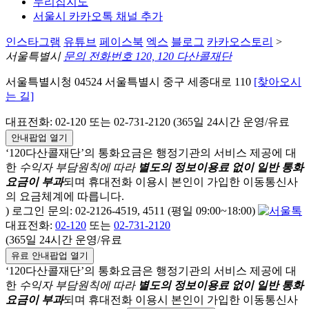
누리집지도
서울시 카카오톡 채널 추가
인스타그램
유튜브
페이스북
엑스
블로그
카카오스토리
>
서울특별시
문의 전화번호 120, 120 다산콜재단
서울특별시청 04524 서울특별시 중구 세종대로 110
[찾아오시
는 길]
대표전화: 02-120 또는 02-731-2120 (365일 24시간 운영/유료
안내팝업 열기
‘120다산콜재단’의 통화요금은 행정기관의 서비스 제공에 대
한
수익자 부담원칙에 따라
별도의 정보이용료 없이 일반 통화
요금이 부과
되며
휴대전화 이용시 본인이 가입한 이동통신사
의 요금체계에 따릅니다.
) 로그인 문의: 02-2126-4519, 4511 (평일 09:00~18:00)
대표전화:
02-120
또는
02-731-2120
(365일 24시간 운영/유료
유료 안내팝업 열기
‘120다산콜재단’의 통화요금은 행정기관의 서비스 제공에 대
한
수익자 부담원칙에 따라
별도의 정보이용료 없이 일반 통화
요금이 부과
되며
휴대전화 이용시 본인이 가입한 이동통신사