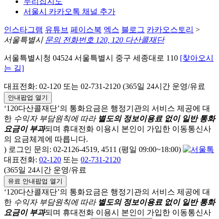
누리집지도
서울시 카카오톡 채널 추가
인스타그램
유튜브
페이스북
엑스
블로그
카카오스토리
>
서울특별시
문의 전화번호 120, 120 다산콜재단
서울특별시청 04524 서울특별시 중구 세종대로 110
[찾아오시
는 길]
대표전화: 02-120 또는 02-731-2120 (365일 24시간 운영/유료
안내팝업 열기
‘120다산콜재단’의 통화요금은 행정기관의 서비스 제공에 대
한
수익자 부담원칙에 따라
별도의 정보이용료 없이 일반 통화
요금이 부과
되며
휴대전화 이용시 본인이 가입한 이동통신사
의 요금체계에 따릅니다.
) 로그인 문의: 02-2126-4519, 4511 (평일 09:00~18:00)
대표전화:
02-120
또는
02-731-2120
(365일 24시간 운영/유료
유료 안내팝업 열기
‘120다산콜재단’의 통화요금은 행정기관의 서비스 제공에 대
한
수익자 부담원칙에 따라
별도의 정보이용료 없이 일반 통화
요금이 부과
되며
휴대전화 이용시 본인이 가입한 이동통신사