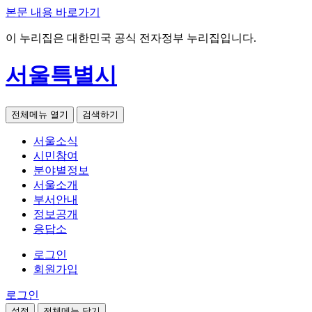
본문 내용 바로가기
이 누리집은 대한민국 공식 전자정부 누리집입니다.
서울특별시
전체메뉴 열기
검색하기
서울소식
시민참여
분야별정보
서울소개
부서안내
정보공개
응답소
로그인
회원가입
로그인
설정
전체메뉴 닫기