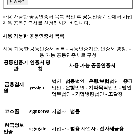
인증하기
사용 가능한 공동인증서 목록 확인 후 공동인증기관에서 사업
자용 공동인증서를 신청하시기 바랍니다.
사용 가능한 공동인증서 목록
사용 가능한 공동인증서 목록 - 공동인증기관, 인증서 명칭, 사
용 가능 공동인증서로 구성
공동인증기
인증서 명
사용 가능 공동인증서
관
칭
법인 -
범용
법인 -
은행/보험
법인 -
증권
금융결제
yessign
법인 -
은행
법인 -
기타목적
법인 -
법인
원
업무
법인 -
기업뱅킹
법인 -
조달청
코스콤
signkorea
사업자 -
범용
한국정보
signgate
사업자 -
범용
사업자 -
전자세금용
인증