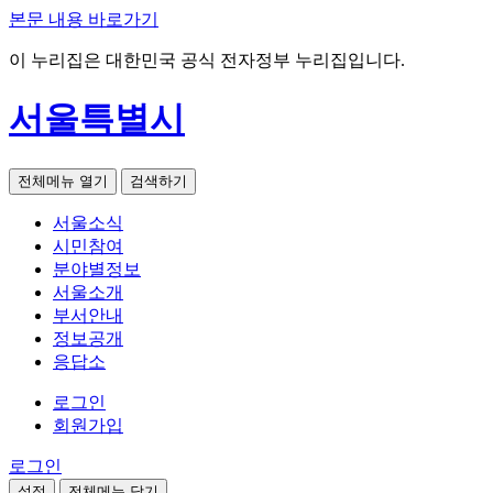
본문 내용 바로가기
이 누리집은 대한민국 공식 전자정부 누리집입니다.
서울특별시
전체메뉴 열기
검색하기
서울소식
시민참여
분야별정보
서울소개
부서안내
정보공개
응답소
로그인
회원가입
로그인
설정
전체메뉴 닫기