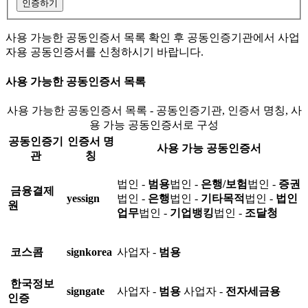
인증하기
사용 가능한 공동인증서 목록 확인 후 공동인증기관에서 사업
자용 공동인증서를 신청하시기 바랍니다.
사용 가능한 공동인증서 목록
사용 가능한 공동인증서 목록 - 공동인증기관, 인증서 명칭, 사
용 가능 공동인증서로 구성
공동인증기
인증서 명
사용 가능 공동인증서
관
칭
법인 -
범용
법인 -
은행/보험
법인 -
증권
금융결제
yessign
법인 -
은행
법인 -
기타목적
법인 -
법인
원
업무
법인 -
기업뱅킹
법인 -
조달청
코스콤
signkorea
사업자 -
범용
한국정보
signgate
사업자 -
범용
사업자 -
전자세금용
인증