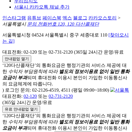
누리집지도
서울시 카카오톡 채널 추가
인스타그램
유튜브
페이스북
엑스
블로그
카카오스토리
>
서울특별시
문의 전화번호 120, 120 다산콜재단
서울특별시청 04524 서울특별시 중구 세종대로 110
[찾아오시
는 길]
대표전화: 02-120 또는 02-731-2120 (365일 24시간 운영/유료
안내팝업 열기
‘120다산콜재단’의 통화요금은 행정기관의 서비스 제공에 대
한
수익자 부담원칙에 따라
별도의 정보이용료 없이 일반 통화
요금이 부과
되며
휴대전화 이용시 본인이 가입한 이동통신사
의 요금체계에 따릅니다.
) 로그인 문의: 02-2126-4519, 4511 (평일 09:00~18:00)
대표전화:
02-120
또는
02-731-2120
(365일 24시간 운영/유료
유료 안내팝업 열기
‘120다산콜재단’의 통화요금은 행정기관의 서비스 제공에 대
한
수익자 부담원칙에 따라
별도의 정보이용료 없이 일반 통화
요금이 부과
되며
휴대전화 이용시 본인이 가입한 이동통신사