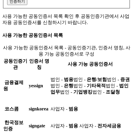
인증하기
사용 가능한 공동인증서 목록 확인 후 공동인증기관에서 사업
자용 공동인증서를 신청하시기 바랍니다.
사용 가능한 공동인증서 목록
사용 가능한 공동인증서 목록 - 공동인증기관, 인증서 명칭, 사
용 가능 공동인증서로 구성
공동인증기
인증서 명
사용 가능 공동인증서
관
칭
법인 -
범용
법인 -
은행/보험
법인 -
증권
금융결제
yessign
법인 -
은행
법인 -
기타목적
법인 -
법인
원
업무
법인 -
기업뱅킹
법인 -
조달청
코스콤
signkorea
사업자 -
범용
한국정보
signgate
사업자 -
범용
사업자 -
전자세금용
인증