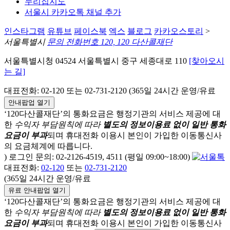
누리집지도
서울시 카카오톡 채널 추가
인스타그램
유튜브
페이스북
엑스
블로그
카카오스토리
>
서울특별시
문의 전화번호 120, 120 다산콜재단
서울특별시청 04524 서울특별시 중구 세종대로 110
[찾아오시
는 길]
대표전화: 02-120 또는 02-731-2120 (365일 24시간 운영/유료
안내팝업 열기
‘120다산콜재단’의 통화요금은 행정기관의 서비스 제공에 대
한
수익자 부담원칙에 따라
별도의 정보이용료 없이 일반 통화
요금이 부과
되며
휴대전화 이용시 본인이 가입한 이동통신사
의 요금체계에 따릅니다.
) 로그인 문의: 02-2126-4519, 4511 (평일 09:00~18:00)
대표전화:
02-120
또는
02-731-2120
(365일 24시간 운영/유료
유료 안내팝업 열기
‘120다산콜재단’의 통화요금은 행정기관의 서비스 제공에 대
한
수익자 부담원칙에 따라
별도의 정보이용료 없이 일반 통화
요금이 부과
되며
휴대전화 이용시 본인이 가입한 이동통신사