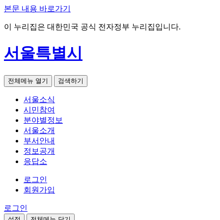
본문 내용 바로가기
이 누리집은 대한민국 공식 전자정부 누리집입니다.
서울특별시
전체메뉴 열기
검색하기
서울소식
시민참여
분야별정보
서울소개
부서안내
정보공개
응답소
로그인
회원가입
로그인
설정
전체메뉴 닫기