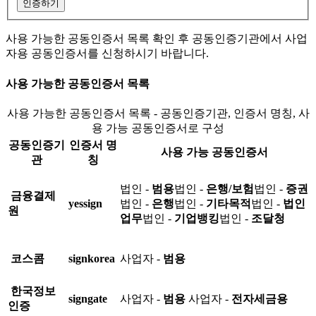
인증하기
사용 가능한 공동인증서 목록 확인 후 공동인증기관에서 사업
자용 공동인증서를 신청하시기 바랍니다.
사용 가능한 공동인증서 목록
사용 가능한 공동인증서 목록 - 공동인증기관, 인증서 명칭, 사
용 가능 공동인증서로 구성
공동인증기
인증서 명
사용 가능 공동인증서
관
칭
법인 -
범용
법인 -
은행/보험
법인 -
증권
금융결제
yessign
법인 -
은행
법인 -
기타목적
법인 -
법인
원
업무
법인 -
기업뱅킹
법인 -
조달청
코스콤
signkorea
사업자 -
범용
한국정보
signgate
사업자 -
범용
사업자 -
전자세금용
인증