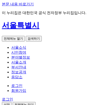
본문 내용 바로가기
이 누리집은 대한민국 공식 전자정부 누리집입니다.
서울특별시
전체메뉴 열기
검색하기
서울소식
시민참여
분야별정보
서울소개
부서안내
정보공개
응답소
로그인
회원가입
로그인
설정
전체메뉴 닫기