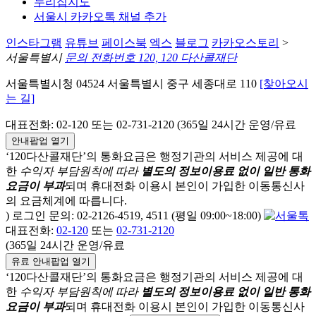
누리집지도
서울시 카카오톡 채널 추가
인스타그램
유튜브
페이스북
엑스
블로그
카카오스토리
>
서울특별시
문의 전화번호 120, 120 다산콜재단
서울특별시청 04524 서울특별시 중구 세종대로 110
[찾아오시
는 길]
대표전화: 02-120 또는 02-731-2120 (365일 24시간 운영/유료
안내팝업 열기
‘120다산콜재단’의 통화요금은 행정기관의 서비스 제공에 대
한
수익자 부담원칙에 따라
별도의 정보이용료 없이 일반 통화
요금이 부과
되며
휴대전화 이용시 본인이 가입한 이동통신사
의 요금체계에 따릅니다.
) 로그인 문의: 02-2126-4519, 4511 (평일 09:00~18:00)
대표전화:
02-120
또는
02-731-2120
(365일 24시간 운영/유료
유료 안내팝업 열기
‘120다산콜재단’의 통화요금은 행정기관의 서비스 제공에 대
한
수익자 부담원칙에 따라
별도의 정보이용료 없이 일반 통화
요금이 부과
되며
휴대전화 이용시 본인이 가입한 이동통신사