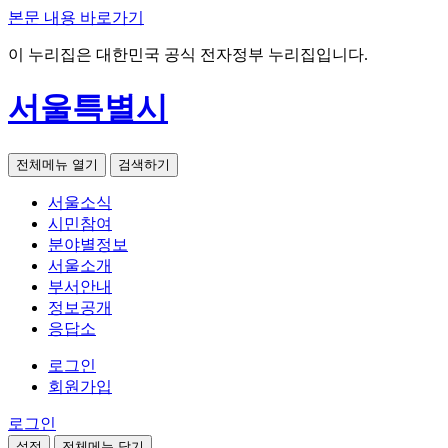
본문 내용 바로가기
이 누리집은 대한민국 공식 전자정부 누리집입니다.
서울특별시
전체메뉴 열기
검색하기
서울소식
시민참여
분야별정보
서울소개
부서안내
정보공개
응답소
로그인
회원가입
로그인
설정
전체메뉴 닫기