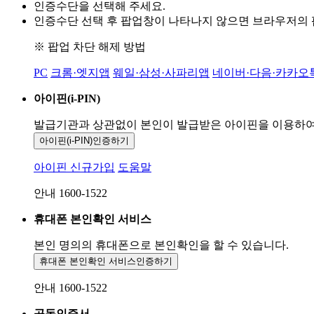
인증수단을 선택해 주세요.
인증수단 선택 후 팝업창이 나타나지 않으면 브라우저의
※ 팝업 차단 해제 방법
PC
크롬·엣지앱
웨일·삼성·사파리앱
네이버·다음·카카오
아이핀(i-PIN)
발급기관과 상관없이 본인이 발급받은
아이핀을 이용하
아이핀(i-PIN)
인증하기
아이핀 신규가입
도움말
안내 1600-1522
휴대폰 본인확인 서비스
본인 명의의 휴대폰으로
본인확인을 할 수 있습니다.
휴대폰 본인확인 서비스
인증하기
안내 1600-1522
공동인증서