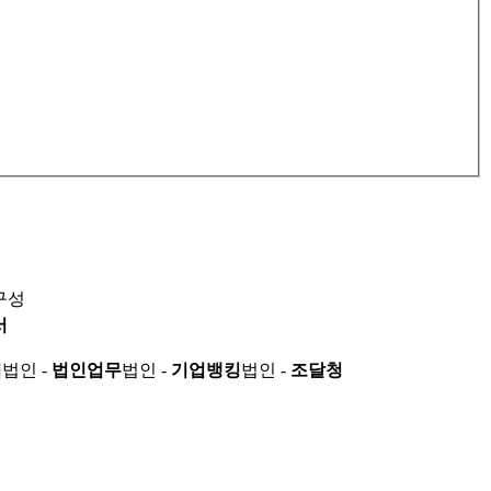
구성
서
적
법인 -
법인업무
법인 -
기업뱅킹
법인 -
조달청