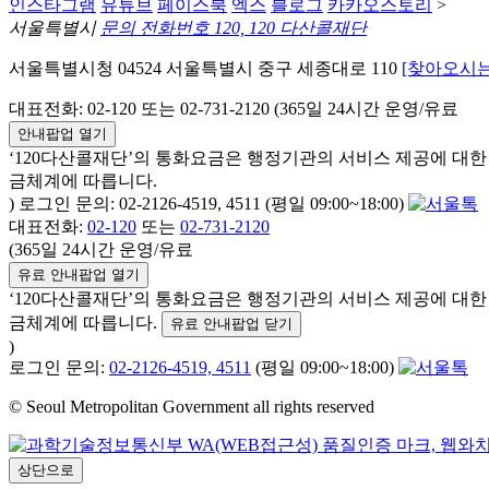
인스타그램
유튜브
페이스북
엑스
블로그
카카오스토리
>
서울특별시
문의 전화번호 120, 120 다산콜재단
서울특별시청 04524 서울특별시 중구 세종대로 110
[찾아오시는
대표전화: 02-120 또는 02-731-2120 (365일 24시간 운영/유료
안내팝업 열기
‘120다산콜재단’의 통화요금은 행정기관의 서비스 제공에 대
금체계에 따릅니다.
) 로그인 문의: 02-2126-4519, 4511 (평일 09:00~18:00)
대표전화:
02-120
또는
02-731-2120
(365일 24시간 운영/유료
유료 안내팝업 열기
‘120다산콜재단’의 통화요금은 행정기관의 서비스 제공에 대
금체계에 따릅니다.
유료 안내팝업 닫기
)
로그인 문의:
02-2126-4519, 4511
(평일 09:00~18:00)
© Seoul Metropolitan Government all rights reserved
상단으로