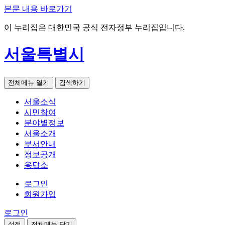
본문 내용 바로가기
이 누리집은 대한민국 공식 전자정부 누리집입니다.
서울특별시
전체메뉴 열기
검색하기
서울소식
시민참여
분야별정보
서울소개
부서안내
정보공개
응답소
로그인
회원가입
로그인
설정
전체메뉴 닫기