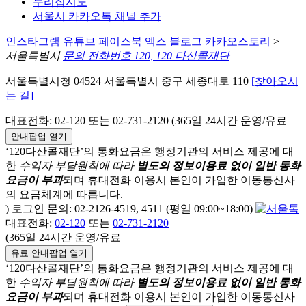
누리집지도
서울시 카카오톡 채널 추가
인스타그램
유튜브
페이스북
엑스
블로그
카카오스토리
>
서울특별시
문의 전화번호 120, 120 다산콜재단
서울특별시청 04524 서울특별시 중구 세종대로 110
[찾아오시
는 길]
대표전화: 02-120 또는 02-731-2120 (365일 24시간 운영/유료
안내팝업 열기
‘120다산콜재단’의 통화요금은 행정기관의 서비스 제공에 대
한
수익자 부담원칙에 따라
별도의 정보이용료 없이 일반 통화
요금이 부과
되며
휴대전화 이용시 본인이 가입한 이동통신사
의 요금체계에 따릅니다.
) 로그인 문의: 02-2126-4519, 4511 (평일 09:00~18:00)
대표전화:
02-120
또는
02-731-2120
(365일 24시간 운영/유료
유료 안내팝업 열기
‘120다산콜재단’의 통화요금은 행정기관의 서비스 제공에 대
한
수익자 부담원칙에 따라
별도의 정보이용료 없이 일반 통화
요금이 부과
되며
휴대전화 이용시 본인이 가입한 이동통신사