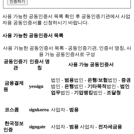
인증하기
사용 가능한 공동인증서 목록 확인 후 공동인증기관에서 사업
자용 공동인증서를 신청하시기 바랍니다.
사용 가능한 공동인증서 목록
사용 가능한 공동인증서 목록 - 공동인증기관, 인증서 명칭, 사
용 가능 공동인증서로 구성
공동인증기
인증서 명
사용 가능 공동인증서
관
칭
법인 -
범용
법인 -
은행/보험
법인 -
증권
금융결제
yessign
법인 -
은행
법인 -
기타목적
법인 -
법인
원
업무
법인 -
기업뱅킹
법인 -
조달청
코스콤
signkorea
사업자 -
범용
한국정보
signgate
사업자 -
범용
사업자 -
전자세금용
인증