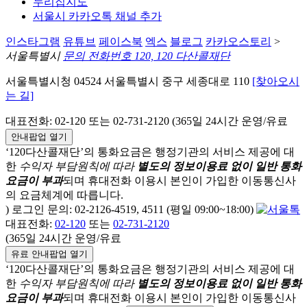
누리집지도
서울시 카카오톡 채널 추가
인스타그램
유튜브
페이스북
엑스
블로그
카카오스토리
>
서울특별시
문의 전화번호 120, 120 다산콜재단
서울특별시청 04524 서울특별시 중구 세종대로 110
[찾아오시
는 길]
대표전화: 02-120 또는 02-731-2120 (365일 24시간 운영/유료
안내팝업 열기
‘120다산콜재단’의 통화요금은 행정기관의 서비스 제공에 대
한
수익자 부담원칙에 따라
별도의 정보이용료 없이 일반 통화
요금이 부과
되며
휴대전화 이용시 본인이 가입한 이동통신사
의 요금체계에 따릅니다.
) 로그인 문의: 02-2126-4519, 4511 (평일 09:00~18:00)
대표전화:
02-120
또는
02-731-2120
(365일 24시간 운영/유료
유료 안내팝업 열기
‘120다산콜재단’의 통화요금은 행정기관의 서비스 제공에 대
한
수익자 부담원칙에 따라
별도의 정보이용료 없이 일반 통화
요금이 부과
되며
휴대전화 이용시 본인이 가입한 이동통신사