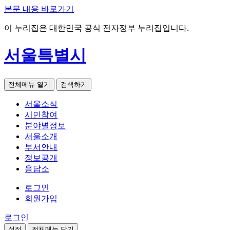
본문 내용 바로가기
이 누리집은 대한민국 공식 전자정부 누리집입니다.
서울특별시
전체메뉴 열기
검색하기
서울소식
시민참여
분야별정보
서울소개
부서안내
정보공개
응답소
로그인
회원가입
로그인
설정
전체메뉴 닫기