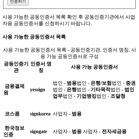
인증하기
사용 가능한 공동인증서 목록 확인 후 공동인증기관에서 사업
자용 공동인증서를 신청하시기 바랍니다.
사용 가능한 공동인증서 목록
사용 가능한 공동인증서 목록 - 공동인증기관, 인증서 명칭, 사
용 가능 공동인증서로 구성
공동인증기
인증서 명
사용 가능 공동인증서
관
칭
법인 -
범용
법인 -
은행/보험
법인 -
증권
금융결제
yessign
법인 -
은행
법인 -
기타목적
법인 -
법인
원
업무
법인 -
기업뱅킹
법인 -
조달청
코스콤
signkorea
사업자 -
범용
한국정보
signgate
사업자 -
범용
사업자 -
전자세금용
인증