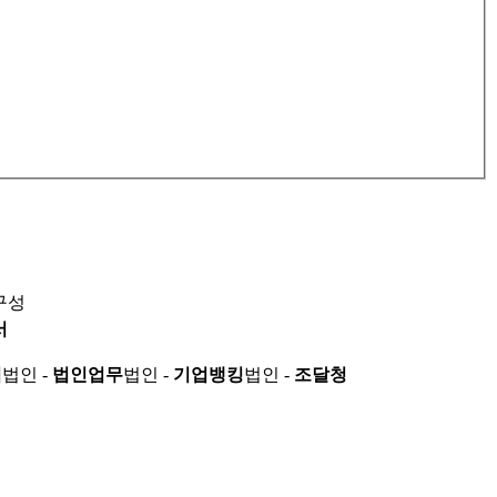
구성
서
적
법인 -
법인업무
법인 -
기업뱅킹
법인 -
조달청