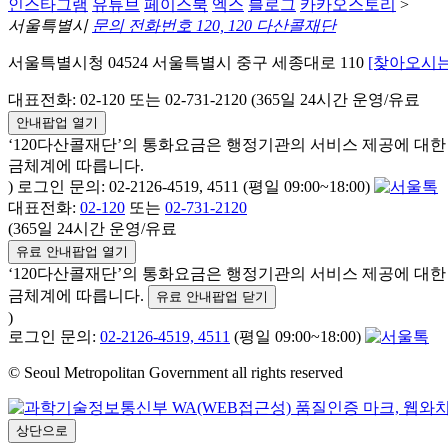
인스타그램
유튜브
페이스북
엑스
블로그
카카오스토리
>
서울특별시
문의 전화번호 120, 120 다산콜재단
서울특별시청 04524 서울특별시 중구 세종대로 110
[찾아오시는
대표전화: 02-120 또는 02-731-2120 (365일 24시간 운영/유료
안내팝업 열기
‘120다산콜재단’의 통화요금은 행정기관의 서비스 제공에 대
금체계에 따릅니다.
) 로그인 문의: 02-2126-4519, 4511 (평일 09:00~18:00)
대표전화:
02-120
또는
02-731-2120
(365일 24시간 운영/유료
유료 안내팝업 열기
‘120다산콜재단’의 통화요금은 행정기관의 서비스 제공에 대
금체계에 따릅니다.
유료 안내팝업 닫기
)
로그인 문의:
02-2126-4519, 4511
(평일 09:00~18:00)
© Seoul Metropolitan Government all rights reserved
상단으로