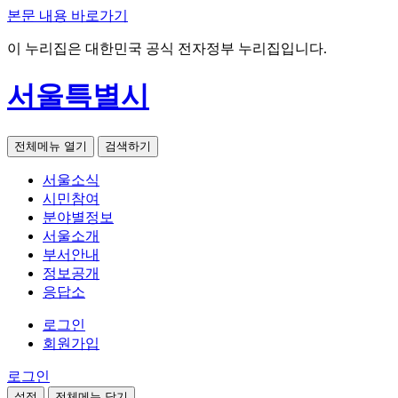
본문 내용 바로가기
이 누리집은 대한민국 공식 전자정부 누리집입니다.
서울특별시
전체메뉴 열기
검색하기
서울소식
시민참여
분야별정보
서울소개
부서안내
정보공개
응답소
로그인
회원가입
로그인
설정
전체메뉴 닫기