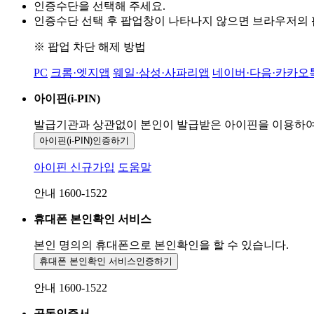
인증수단을 선택해 주세요.
인증수단 선택 후 팝업창이 나타나지 않으면 브라우저의
※ 팝업 차단 해제 방법
PC
크롬·엣지앱
웨일·삼성·사파리앱
네이버·다음·카카오
아이핀(i-PIN)
발급기관과 상관없이 본인이 발급받은
아이핀을 이용하
아이핀(i-PIN)
인증하기
아이핀 신규가입
도움말
안내 1600-1522
휴대폰 본인확인 서비스
본인 명의의 휴대폰으로
본인확인을 할 수 있습니다.
휴대폰 본인확인 서비스
인증하기
안내 1600-1522
공동인증서