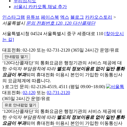
누리집지도
서울시 카카오톡 채널 추가
인스타그램
유튜브
페이스북
엑스
블로그
카카오스토리
>
서울특별시
문의 전화번호 120, 120 다산콜재단
서울특별시청 04524 서울특별시 중구 세종대로 110
[찾아오시
는 길]
대표전화: 02-120 또는 02-731-2120 (365일 24시간 운영/유료
안내팝업 열기
‘120다산콜재단’의 통화요금은 행정기관의 서비스 제공에 대
한
수익자 부담원칙에 따라
별도의 정보이용료 없이 일반 통화
요금이 부과
되며
휴대전화 이용시 본인이 가입한 이동통신사
의 요금체계에 따릅니다.
) 로그인 문의: 02-2126-4519, 4511 (평일 09:00~18:00)
대표전화:
02-120
또는
02-731-2120
(365일 24시간 운영/유료
유료 안내팝업 열기
‘120다산콜재단’의 통화요금은 행정기관의 서비스 제공에 대
한
수익자 부담원칙에 따라
별도의 정보이용료 없이 일반 통화
요금이 부과
되며
휴대전화 이용시 본인이 가입한 이동통신사