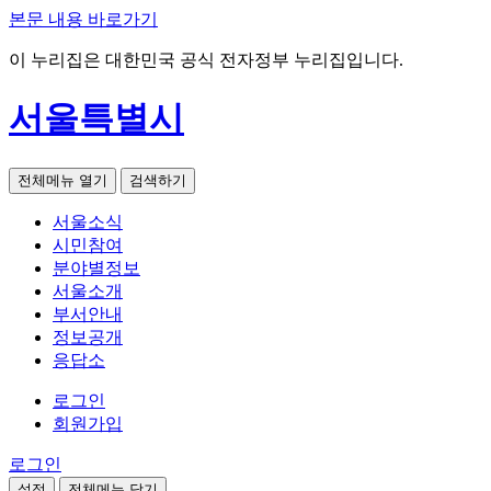
본문 내용 바로가기
이 누리집은 대한민국 공식 전자정부 누리집입니다.
서울특별시
전체메뉴 열기
검색하기
서울소식
시민참여
분야별정보
서울소개
부서안내
정보공개
응답소
로그인
회원가입
로그인
설정
전체메뉴 닫기