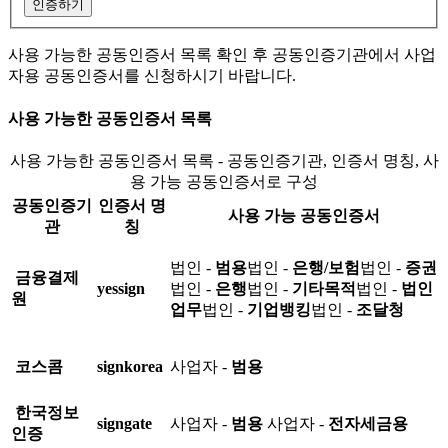
인증하기
사용 가능한 공동인증서 목록 확인 후 공동인증기관에서 사업
자용 공동인증서를 신청하시기 바랍니다.
사용 가능한 공동인증서 목록
사용 가능한 공동인증서 목록 - 공동인증기관, 인증서 명칭, 사
용 가능 공동인증서로 구성
공동인증기
인증서 명
사용 가능 공동인증서
관
칭
법인 -
범용
법인 -
은행/보험
법인 -
증권
금융결제
yessign
법인 -
은행
법인 -
기타목적
법인 -
법인
원
업무
법인 -
기업뱅킹
법인 -
조달청
코스콤
signkorea
사업자 -
범용
한국정보
signgate
사업자 -
범용
사업자 -
전자세금용
인증