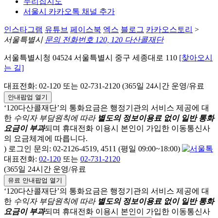
누리집지도
서울시 카카오톡 채널 추가
인스타그램
유튜브
페이스북
엑스
블로그
카카오스토리
>
서울특별시
문의 전화번호 120, 120 다산콜재단
서울특별시청 04524 서울특별시 중구 세종대로 110
[찾아오시
는 길]
대표전화: 02-120 또는 02-731-2120 (365일 24시간 운영/유료
안내팝업 열기
‘120다산콜재단’의 통화요금은 행정기관의 서비스 제공에 대
한
수익자 부담원칙에 따라
별도의 정보이용료 없이 일반 통화
요금이 부과
되며
휴대전화 이용시 본인이 가입한 이동통신사
의 요금체계에 따릅니다.
) 로그인 문의: 02-2126-4519, 4511 (평일 09:00~18:00)
대표전화:
02-120
또는
02-731-2120
(365일 24시간 운영/유료
유료 안내팝업 열기
‘120다산콜재단’의 통화요금은 행정기관의 서비스 제공에 대
한
수익자 부담원칙에 따라
별도의 정보이용료 없이 일반 통화
요금이 부과
되며
휴대전화 이용시 본인이 가입한 이동통신사