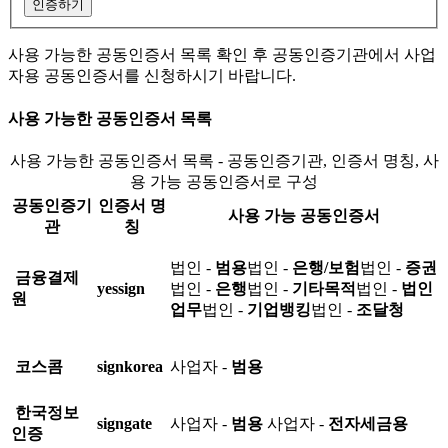
인증하기
사용 가능한 공동인증서 목록 확인 후 공동인증기관에서 사업
자용 공동인증서를 신청하시기 바랍니다.
사용 가능한 공동인증서 목록
사용 가능한 공동인증서 목록 - 공동인증기관, 인증서 명칭, 사
용 가능 공동인증서로 구성
공동인증기
인증서 명
사용 가능 공동인증서
관
칭
법인 -
범용
법인 -
은행/보험
법인 -
증권
금융결제
yessign
법인 -
은행
법인 -
기타목적
법인 -
법인
원
업무
법인 -
기업뱅킹
법인 -
조달청
코스콤
signkorea
사업자 -
범용
한국정보
signgate
사업자 -
범용
사업자 -
전자세금용
인증