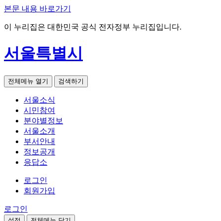
본문 내용 바로가기
이 누리집은 대한민국 공식 전자정부 누리집입니다.
서울특별시
전체메뉴 열기
검색하기
서울소식
시민참여
분야별정보
서울소개
부서안내
정보공개
응답소
로그인
회원가입
로그인
설정
전체메뉴 닫기