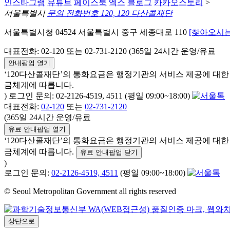
인스타그램
유튜브
페이스북
엑스
블로그
카카오스토리
>
서울특별시
문의 전화번호 120, 120 다산콜재단
서울특별시청 04524 서울특별시 중구 세종대로 110
[찾아오시는
대표전화: 02-120 또는 02-731-2120 (365일 24시간 운영/유료
안내팝업 열기
‘120다산콜재단’의 통화요금은 행정기관의 서비스 제공에 대
금체계에 따릅니다.
) 로그인 문의: 02-2126-4519, 4511 (평일 09:00~18:00)
대표전화:
02-120
또는
02-731-2120
(365일 24시간 운영/유료
유료 안내팝업 열기
‘120다산콜재단’의 통화요금은 행정기관의 서비스 제공에 대
금체계에 따릅니다.
유료 안내팝업 닫기
)
로그인 문의:
02-2126-4519, 4511
(평일 09:00~18:00)
© Seoul Metropolitan Government all rights reserved
상단으로