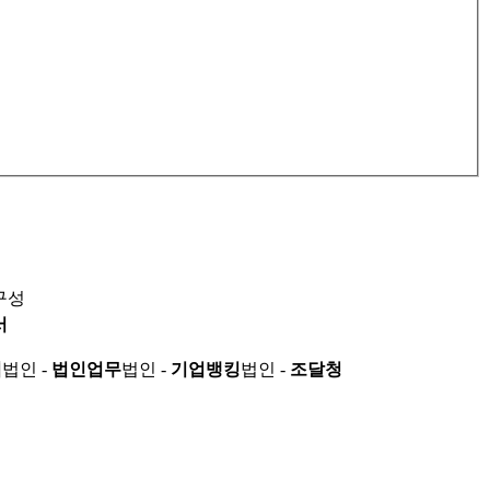
구성
서
적
법인 -
법인업무
법인 -
기업뱅킹
법인 -
조달청