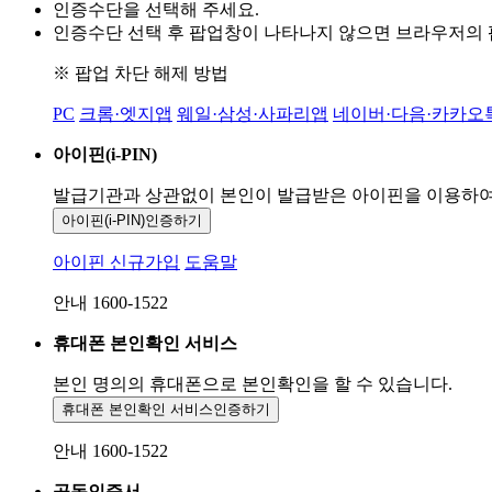
인증수단을 선택해 주세요.
인증수단 선택 후 팝업창이 나타나지 않으면 브라우저의
※ 팝업 차단 해제 방법
PC
크롬·엣지앱
웨일·삼성·사파리앱
네이버·다음·카카오
아이핀(i-PIN)
발급기관과 상관없이 본인이 발급받은
아이핀을 이용하
아이핀(i-PIN)
인증하기
아이핀 신규가입
도움말
안내 1600-1522
휴대폰 본인확인 서비스
본인 명의의 휴대폰으로
본인확인을 할 수 있습니다.
휴대폰 본인확인 서비스
인증하기
안내 1600-1522
공동인증서