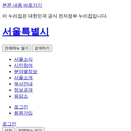
본문 내용 바로가기
이 누리집은 대한민국 공식 전자정부 누리집입니다.
서울특별시
전체메뉴 열기
검색하기
서울소식
시민참여
분야별정보
서울소개
부서안내
정보공개
응답소
로그인
회원가입
로그인
설정
전체메뉴 닫기