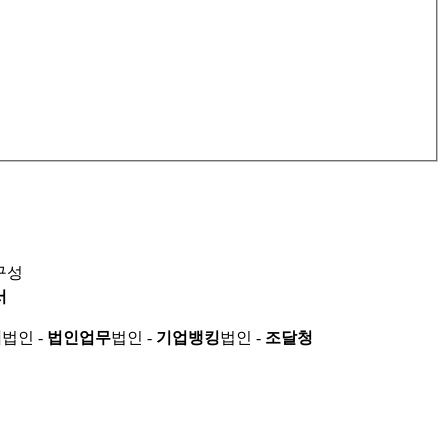
구성
서
적
법인 -
법인업무
법인 -
기업뱅킹
법인 -
조달청