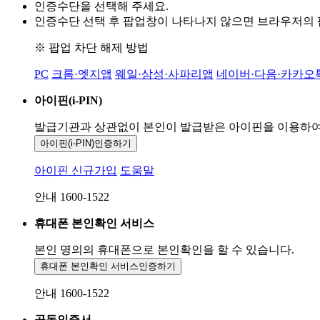
인증수단을 선택해 주세요.
인증수단 선택 후 팝업창이 나타나지 않으면 브라우저의
※ 팝업 차단 해제 방법
PC
크롬·엣지앱
웨일·삼성·사파리앱
네이버·다음·카카오
아이핀(i-PIN)
발급기관과 상관없이 본인이 발급받은
아이핀을 이용하
아이핀(i-PIN)
인증하기
아이핀 신규가입
도움말
안내 1600-1522
휴대폰 본인확인 서비스
본인 명의의 휴대폰으로
본인확인을 할 수 있습니다.
휴대폰 본인확인 서비스
인증하기
안내 1600-1522
공동인증서