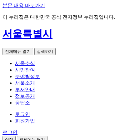
본문 내용 바로가기
이 누리집은 대한민국 공식 전자정부 누리집입니다.
서울특별시
전체메뉴 열기
검색하기
서울소식
시민참여
분야별정보
서울소개
부서안내
정보공개
응답소
로그인
회원가입
로그인
설정
전체메뉴 닫기