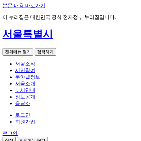
본문 내용 바로가기
이 누리집은 대한민국 공식 전자정부 누리집입니다.
서울특별시
전체메뉴 열기
검색하기
서울소식
시민참여
분야별정보
서울소개
부서안내
정보공개
응답소
로그인
회원가입
로그인
설정
전체메뉴 닫기