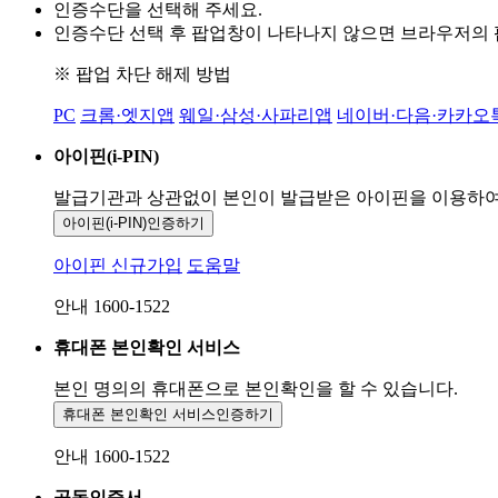
인증수단을 선택해 주세요.
인증수단 선택 후 팝업창이 나타나지 않으면 브라우저의
※ 팝업 차단 해제 방법
PC
크롬·엣지앱
웨일·삼성·사파리앱
네이버·다음·카카오
아이핀(i-PIN)
발급기관과 상관없이 본인이 발급받은
아이핀을 이용하
아이핀(i-PIN)
인증하기
아이핀 신규가입
도움말
안내 1600-1522
휴대폰 본인확인 서비스
본인 명의의 휴대폰으로
본인확인을 할 수 있습니다.
휴대폰 본인확인 서비스
인증하기
안내 1600-1522
공동인증서