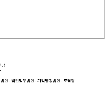
구성
서
적
법인 -
법인업무
법인 -
기업뱅킹
법인 -
조달청