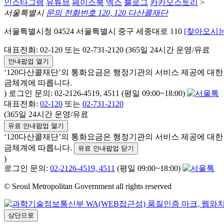
인스타그램
유튜브
페이스북
엑스
블로그
카카오스토리
>
서울특별시
문의 전화번호 120, 120 다산콜재단
서울특별시청 04524 서울특별시 중구 세종대로 110
[찾아오시는
대표전화: 02-120 또는 02-731-2120 (365일 24시간 운영/유료
안내팝업 열기
‘120다산콜재단’의 통화요금은 행정기관의 서비스 제공에 대
금체계에 따릅니다.
) 로그인 문의: 02-2126-4519, 4511 (평일 09:00~18:00)
대표전화:
02-120
또는
02-731-2120
(365일 24시간 운영/유료
유료 안내팝업 열기
‘120다산콜재단’의 통화요금은 행정기관의 서비스 제공에 대
금체계에 따릅니다.
유료 안내팝업 닫기
)
로그인 문의:
02-2126-4519, 4511
(평일 09:00~18:00)
© Seoul Metropolitan Government all rights reserved
상단으로