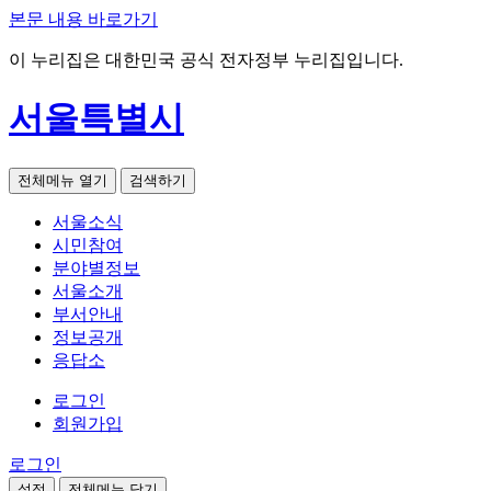
본문 내용 바로가기
이 누리집은 대한민국 공식 전자정부 누리집입니다.
서울특별시
전체메뉴 열기
검색하기
서울소식
시민참여
분야별정보
서울소개
부서안내
정보공개
응답소
로그인
회원가입
로그인
설정
전체메뉴 닫기