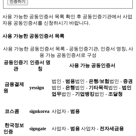
인증하기
사용 가능한 공동인증서 목록 확인 후 공동인증기관에서 사업
자용 공동인증서를 신청하시기 바랍니다.
사용 가능한 공동인증서 목록
사용 가능한 공동인증서 목록 - 공동인증기관, 인증서 명칭, 사
용 가능 공동인증서로 구성
공동인증기
인증서 명
사용 가능 공동인증서
관
칭
법인 -
범용
법인 -
은행/보험
법인 -
증권
금융결제
yessign
법인 -
은행
법인 -
기타목적
법인 -
법인
원
업무
법인 -
기업뱅킹
법인 -
조달청
코스콤
signkorea
사업자 -
범용
한국정보
signgate
사업자 -
범용
사업자 -
전자세금용
인증