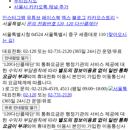
누리집지도
서울시 카카오톡 채널 추가
인스타그램
유튜브
페이스북
엑스
블로그
카카오스토리
>
서울특별시
문의 전화번호 120, 120 다산콜재단
서울특별시청 04524 서울특별시 중구 세종대로 110
[찾아오시
는 길]
대표전화: 02-120 또는 02-731-2120 (365일 24시간 운영/유료
안내팝업 열기
‘120다산콜재단’의 통화요금은 행정기관의 서비스 제공에 대
한
수익자 부담원칙에 따라
별도의 정보이용료 없이 일반 통화
요금이 부과
되며
휴대전화 이용시 본인이 가입한 이동통신사
의 요금체계에 따릅니다.
) 로그인 문의: 02-2126-4519, 4511 (평일 09:00~18:00)
대표전화:
02-120
또는
02-731-2120
(365일 24시간 운영/유료
유료 안내팝업 열기
‘120다산콜재단’의 통화요금은 행정기관의 서비스 제공에 대
한
수익자 부담원칙에 따라
별도의 정보이용료 없이 일반 통화
요금이 부과
되며
휴대전화 이용시 본인이 가입한 이동통신사