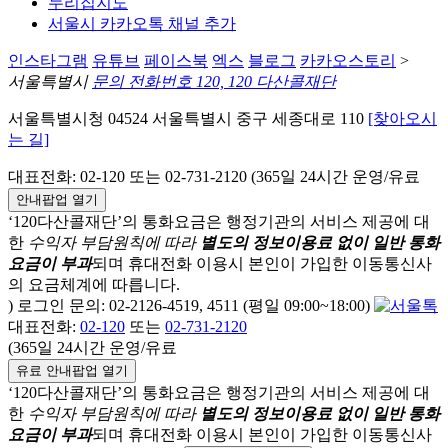
누리집지도
서울시 카카오톡 채널 추가
인스타그램
유튜브
페이스북
엑스
블로그
카카오스토리
>
서울특별시
문의 전화번호 120, 120 다산콜재단
서울특별시청 04524 서울특별시 중구 세종대로 110
[찾아오시
는 길]
대표전화: 02-120 또는 02-731-2120 (365일 24시간 운영/유료
안내팝업 열기
‘120다산콜재단’의 통화요금은 행정기관의 서비스 제공에 대
한
수익자 부담원칙에 따라
별도의 정보이용료 없이 일반 통화
요금이 부과
되며
휴대전화 이용시 본인이 가입한 이동통신사
의 요금체계에 따릅니다.
) 로그인 문의: 02-2126-4519, 4511 (평일 09:00~18:00)
대표전화:
02-120
또는
02-731-2120
(365일 24시간 운영/유료
유료 안내팝업 열기
‘120다산콜재단’의 통화요금은 행정기관의 서비스 제공에 대
한
수익자 부담원칙에 따라
별도의 정보이용료 없이 일반 통화
요금이 부과
되며
휴대전화 이용시 본인이 가입한 이동통신사