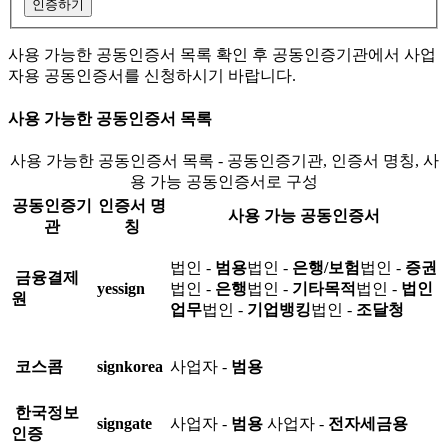
인증하기
사용 가능한 공동인증서 목록 확인 후 공동인증기관에서 사업
자용 공동인증서를 신청하시기 바랍니다.
사용 가능한 공동인증서 목록
사용 가능한 공동인증서 목록 - 공동인증기관, 인증서 명칭, 사
용 가능 공동인증서로 구성
공동인증기
인증서 명
사용 가능 공동인증서
관
칭
법인 -
범용
법인 -
은행/보험
법인 -
증권
금융결제
yessign
법인 -
은행
법인 -
기타목적
법인 -
법인
원
업무
법인 -
기업뱅킹
법인 -
조달청
코스콤
signkorea
사업자 -
범용
한국정보
signgate
사업자 -
범용
사업자 -
전자세금용
인증