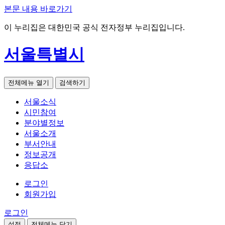
본문 내용 바로가기
이 누리집은 대한민국 공식 전자정부 누리집입니다.
서울특별시
전체메뉴 열기
검색하기
서울소식
시민참여
분야별정보
서울소개
부서안내
정보공개
응답소
로그인
회원가입
로그인
설정
전체메뉴 닫기