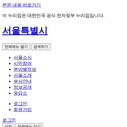
본문 내용 바로가기
이 누리집은 대한민국 공식 전자정부 누리집입니다.
서울특별시
전체메뉴 열기
검색하기
서울소식
시민참여
분야별정보
서울소개
부서안내
정보공개
응답소
로그인
회원가입
로그인
설정
전체메뉴 닫기