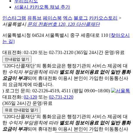
누리집지도
서울시 카카오톡 채널 추가
인스타그램
유튜브
페이스북
엑스
블로그
카카오스토리
>
서울특별시
문의 전화번호 120, 120 다산콜재단
서울특별시청 04524 서울특별시 중구 세종대로 110
[찾아오시
는 길]
대표전화: 02-120 또는 02-731-2120 (365일 24시간 운영/유료
안내팝업 열기
‘120다산콜재단’의 통화요금은 행정기관의 서비스 제공에 대
한
수익자 부담원칙에 따라
별도의 정보이용료 없이 일반 통화
요금이 부과
되며
휴대전화 이용시 본인이 가입한 이동통신사
의 요금체계에 따릅니다.
) 로그인 문의: 02-2126-4519, 4511 (평일 09:00~18:00)
대표전화:
02-120
또는
02-731-2120
(365일 24시간 운영/유료
유료 안내팝업 열기
‘120다산콜재단’의 통화요금은 행정기관의 서비스 제공에 대
한
수익자 부담원칙에 따라
별도의 정보이용료 없이 일반 통화
요금이 부과
되며
휴대전화 이용시 본인이 가입한 이동통신사