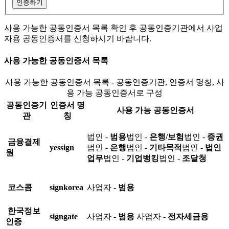
인증하기
사용 가능한 공동인증서 목록 확인 후 공동인증기관에서 사업
자용 공동인증서를 신청하시기 바랍니다.
사용 가능한 공동인증서 목록
사용 가능한 공동인증서 목록 - 공동인증기관, 인증서 명칭, 사
용 가능 공동인증서로 구성
공동인증기
인증서 명
사용 가능 공동인증서
관
칭
법인 -
범용
법인 -
은행/보험
법인 -
증권
금융결제
yessign
법인 -
은행
법인 -
기타목적
법인 -
법인
원
업무
법인 -
기업뱅킹
법인 -
조달청
코스콤
signkorea
사업자 -
범용
한국정보
signgate
사업자 -
범용
사업자 -
전자세금용
인증