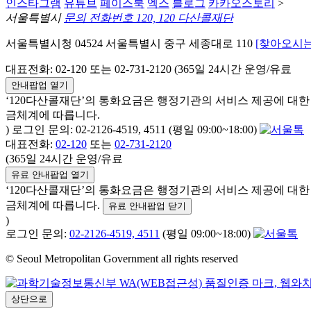
인스타그램
유튜브
페이스북
엑스
블로그
카카오스토리
>
서울특별시
문의 전화번호 120, 120 다산콜재단
서울특별시청 04524 서울특별시 중구 세종대로 110
[찾아오시는
대표전화: 02-120 또는 02-731-2120 (365일 24시간 운영/유료
안내팝업 열기
‘120다산콜재단’의 통화요금은 행정기관의 서비스 제공에 대
금체계에 따릅니다.
) 로그인 문의: 02-2126-4519, 4511 (평일 09:00~18:00)
대표전화:
02-120
또는
02-731-2120
(365일 24시간 운영/유료
유료 안내팝업 열기
‘120다산콜재단’의 통화요금은 행정기관의 서비스 제공에 대
금체계에 따릅니다.
유료 안내팝업 닫기
)
로그인 문의:
02-2126-4519, 4511
(평일 09:00~18:00)
© Seoul Metropolitan Government all rights reserved
상단으로