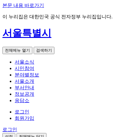
본문 내용 바로가기
이 누리집은 대한민국 공식 전자정부 누리집입니다.
서울특별시
전체메뉴 열기
검색하기
서울소식
시민참여
분야별정보
서울소개
부서안내
정보공개
응답소
로그인
회원가입
로그인
설정
전체메뉴 닫기