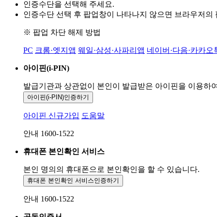
인증수단을 선택해 주세요.
인증수단 선택 후 팝업창이 나타나지 않으면 브라우저의
※ 팝업 차단 해제 방법
PC
크롬·엣지앱
웨일·삼성·사파리앱
네이버·다음·카카오
아이핀(i-PIN)
발급기관과 상관없이 본인이 발급받은
아이핀을 이용하
아이핀(i-PIN)
인증하기
아이핀 신규가입
도움말
안내 1600-1522
휴대폰 본인확인 서비스
본인 명의의 휴대폰으로
본인확인을 할 수 있습니다.
휴대폰 본인확인 서비스
인증하기
안내 1600-1522
공동인증서