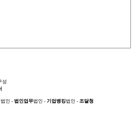
구성
서
적
법인 -
법인업무
법인 -
기업뱅킹
법인 -
조달청