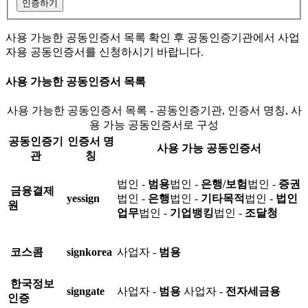
인증하기
사용 가능한 공동인증서 목록 확인 후 공동인증기관에서 사업
자용 공동인증서를 신청하시기 바랍니다.
사용 가능한 공동인증서 목록
사용 가능한 공동인증서 목록 - 공동인증기관, 인증서 명칭, 사
용 가능 공동인증서로 구성
공동인증기
인증서 명
사용 가능 공동인증서
관
칭
법인 -
범용
법인 -
은행/보험
법인 -
증권
금융결제
yessign
법인 -
은행
법인 -
기타목적
법인 -
법인
원
업무
법인 -
기업뱅킹
법인 -
조달청
코스콤
signkorea
사업자 -
범용
한국정보
signgate
사업자 -
범용
사업자 -
전자세금용
인증