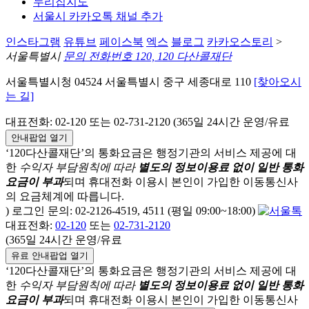
누리집지도
서울시 카카오톡 채널 추가
인스타그램
유튜브
페이스북
엑스
블로그
카카오스토리
>
서울특별시
문의 전화번호 120, 120 다산콜재단
서울특별시청 04524 서울특별시 중구 세종대로 110
[찾아오시
는 길]
대표전화: 02-120 또는 02-731-2120 (365일 24시간 운영/유료
안내팝업 열기
‘120다산콜재단’의 통화요금은 행정기관의 서비스 제공에 대
한
수익자 부담원칙에 따라
별도의 정보이용료 없이 일반 통화
요금이 부과
되며
휴대전화 이용시 본인이 가입한 이동통신사
의 요금체계에 따릅니다.
) 로그인 문의: 02-2126-4519, 4511 (평일 09:00~18:00)
대표전화:
02-120
또는
02-731-2120
(365일 24시간 운영/유료
유료 안내팝업 열기
‘120다산콜재단’의 통화요금은 행정기관의 서비스 제공에 대
한
수익자 부담원칙에 따라
별도의 정보이용료 없이 일반 통화
요금이 부과
되며
휴대전화 이용시 본인이 가입한 이동통신사