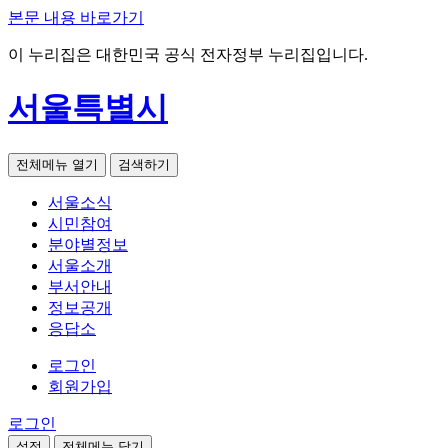
본문 내용 바로가기
이 누리집은 대한민국 공식 전자정부 누리집입니다.
서울특별시
전체메뉴 열기
검색하기
서울소식
시민참여
분야별정보
서울소개
부서안내
정보공개
응답소
로그인
회원가입
로그인
설정
전체메뉴 닫기