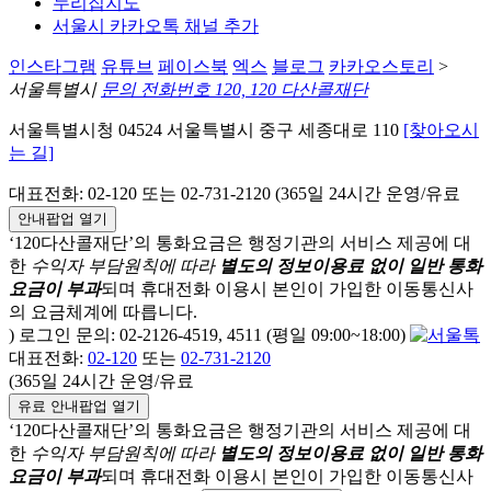
누리집지도
서울시 카카오톡 채널 추가
인스타그램
유튜브
페이스북
엑스
블로그
카카오스토리
>
서울특별시
문의 전화번호 120, 120 다산콜재단
서울특별시청 04524 서울특별시 중구 세종대로 110
[찾아오시
는 길]
대표전화: 02-120 또는 02-731-2120 (365일 24시간 운영/유료
안내팝업 열기
‘120다산콜재단’의 통화요금은 행정기관의 서비스 제공에 대
한
수익자 부담원칙에 따라
별도의 정보이용료 없이 일반 통화
요금이 부과
되며
휴대전화 이용시 본인이 가입한 이동통신사
의 요금체계에 따릅니다.
) 로그인 문의: 02-2126-4519, 4511 (평일 09:00~18:00)
대표전화:
02-120
또는
02-731-2120
(365일 24시간 운영/유료
유료 안내팝업 열기
‘120다산콜재단’의 통화요금은 행정기관의 서비스 제공에 대
한
수익자 부담원칙에 따라
별도의 정보이용료 없이 일반 통화
요금이 부과
되며
휴대전화 이용시 본인이 가입한 이동통신사