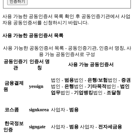
인증하기
사용 가능한 공동인증서 목록 확인 후 공동인증기관에서 사업
자용 공동인증서를 신청하시기 바랍니다.
사용 가능한 공동인증서 목록
사용 가능한 공동인증서 목록 - 공동인증기관, 인증서 명칭, 사
용 가능 공동인증서로 구성
공동인증기
인증서 명
사용 가능 공동인증서
관
칭
법인 -
범용
법인 -
은행/보험
법인 -
증권
금융결제
yessign
법인 -
은행
법인 -
기타목적
법인 -
법인
원
업무
법인 -
기업뱅킹
법인 -
조달청
코스콤
signkorea
사업자 -
범용
한국정보
signgate
사업자 -
범용
사업자 -
전자세금용
인증