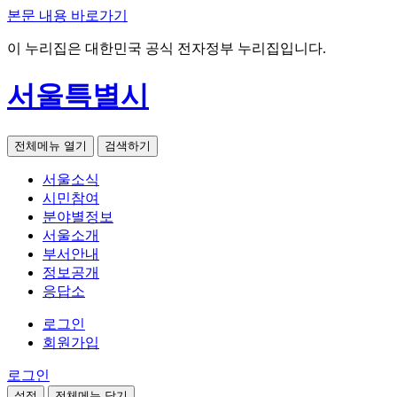
본문 내용 바로가기
이 누리집은 대한민국 공식 전자정부 누리집입니다.
서울특별시
전체메뉴 열기
검색하기
서울소식
시민참여
분야별정보
서울소개
부서안내
정보공개
응답소
로그인
회원가입
로그인
설정
전체메뉴 닫기