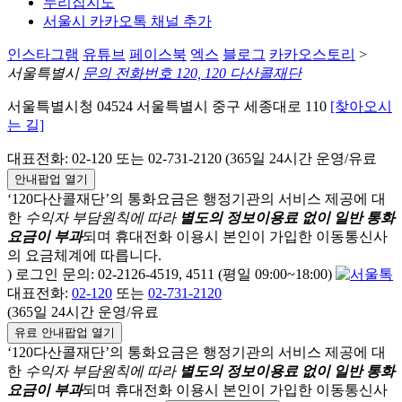
누리집지도
서울시 카카오톡 채널 추가
인스타그램
유튜브
페이스북
엑스
블로그
카카오스토리
>
서울특별시
문의 전화번호 120, 120 다산콜재단
서울특별시청 04524 서울특별시 중구 세종대로 110
[찾아오시
는 길]
대표전화: 02-120 또는 02-731-2120 (365일 24시간 운영/유료
안내팝업 열기
‘120다산콜재단’의 통화요금은 행정기관의 서비스 제공에 대
한
수익자 부담원칙에 따라
별도의 정보이용료 없이 일반 통화
요금이 부과
되며
휴대전화 이용시 본인이 가입한 이동통신사
의 요금체계에 따릅니다.
) 로그인 문의: 02-2126-4519, 4511 (평일 09:00~18:00)
대표전화:
02-120
또는
02-731-2120
(365일 24시간 운영/유료
유료 안내팝업 열기
‘120다산콜재단’의 통화요금은 행정기관의 서비스 제공에 대
한
수익자 부담원칙에 따라
별도의 정보이용료 없이 일반 통화
요금이 부과
되며
휴대전화 이용시 본인이 가입한 이동통신사