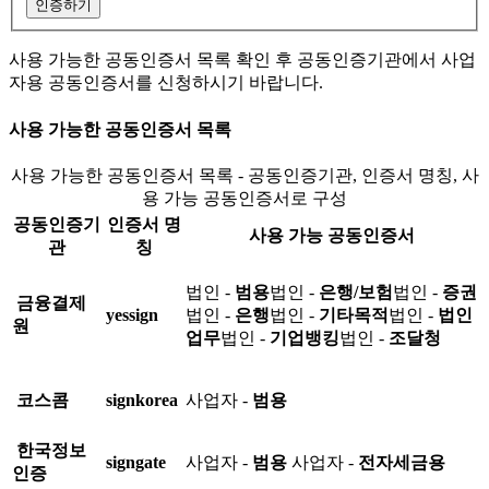
인증하기
사용 가능한 공동인증서 목록 확인 후 공동인증기관에서 사업
자용 공동인증서를 신청하시기 바랍니다.
사용 가능한 공동인증서 목록
사용 가능한 공동인증서 목록 - 공동인증기관, 인증서 명칭, 사
용 가능 공동인증서로 구성
공동인증기
인증서 명
사용 가능 공동인증서
관
칭
법인 -
범용
법인 -
은행/보험
법인 -
증권
금융결제
yessign
법인 -
은행
법인 -
기타목적
법인 -
법인
원
업무
법인 -
기업뱅킹
법인 -
조달청
코스콤
signkorea
사업자 -
범용
한국정보
signgate
사업자 -
범용
사업자 -
전자세금용
인증