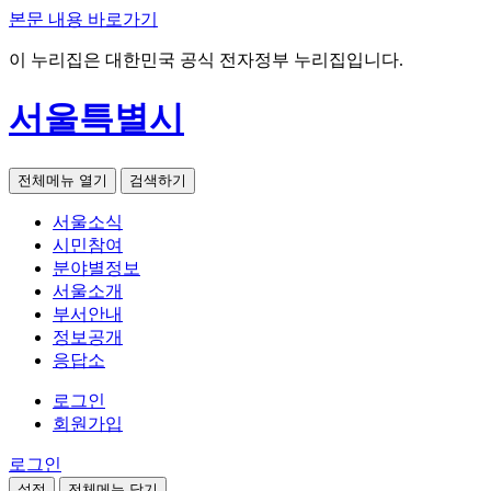
본문 내용 바로가기
이 누리집은 대한민국 공식 전자정부 누리집입니다.
서울특별시
전체메뉴 열기
검색하기
서울소식
시민참여
분야별정보
서울소개
부서안내
정보공개
응답소
로그인
회원가입
로그인
설정
전체메뉴 닫기