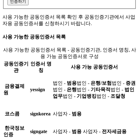
인증하기
사용 가능한 공동인증서 목록 확인 후 공동인증기관에서 사업
자용 공동인증서를 신청하시기 바랍니다.
사용 가능한 공동인증서 목록
사용 가능한 공동인증서 목록 - 공동인증기관, 인증서 명칭, 사
용 가능 공동인증서로 구성
공동인증기
인증서 명
사용 가능 공동인증서
관
칭
법인 -
범용
법인 -
은행/보험
법인 -
증권
금융결제
yessign
법인 -
은행
법인 -
기타목적
법인 -
법인
원
업무
법인 -
기업뱅킹
법인 -
조달청
코스콤
signkorea
사업자 -
범용
한국정보
signgate
사업자 -
범용
사업자 -
전자세금용
인증