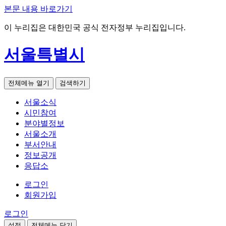
본문 내용 바로가기
이 누리집은 대한민국 공식 전자정부 누리집입니다.
서울특별시
전체메뉴 열기
검색하기
서울소식
시민참여
분야별정보
서울소개
부서안내
정보공개
응답소
로그인
회원가입
로그인
설정
전체메뉴 닫기