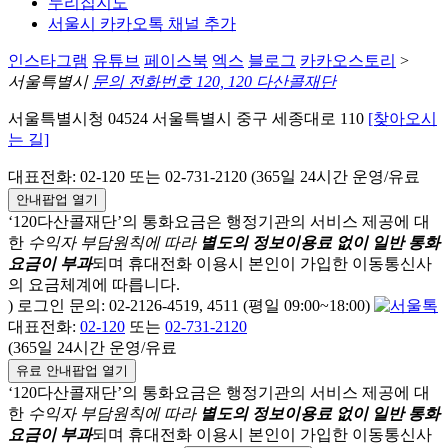
누리집지도
서울시 카카오톡 채널 추가
인스타그램
유튜브
페이스북
엑스
블로그
카카오스토리
>
서울특별시
문의 전화번호 120, 120 다산콜재단
서울특별시청 04524 서울특별시 중구 세종대로 110
[찾아오시
는 길]
대표전화: 02-120 또는 02-731-2120 (365일 24시간 운영/유료
안내팝업 열기
‘120다산콜재단’의 통화요금은 행정기관의 서비스 제공에 대
한
수익자 부담원칙에 따라
별도의 정보이용료 없이 일반 통화
요금이 부과
되며
휴대전화 이용시 본인이 가입한 이동통신사
의 요금체계에 따릅니다.
) 로그인 문의: 02-2126-4519, 4511 (평일 09:00~18:00)
대표전화:
02-120
또는
02-731-2120
(365일 24시간 운영/유료
유료 안내팝업 열기
‘120다산콜재단’의 통화요금은 행정기관의 서비스 제공에 대
한
수익자 부담원칙에 따라
별도의 정보이용료 없이 일반 통화
요금이 부과
되며
휴대전화 이용시 본인이 가입한 이동통신사