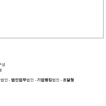
구성
서
적
법인 -
법인업무
법인 -
기업뱅킹
법인 -
조달청