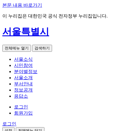
본문 내용 바로가기
이 누리집은 대한민국 공식 전자정부 누리집입니다.
서울특별시
전체메뉴 열기
검색하기
서울소식
시민참여
분야별정보
서울소개
부서안내
정보공개
응답소
로그인
회원가입
로그인
설정
전체메뉴 닫기