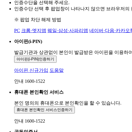
인증수단을 선택해 주세요.
인증수단 선택 후 팝업창이 나타나지 않으면 브라우저의
※ 팝업 차단 해제 방법
PC
크롬·엣지앱
웨일·삼성·사파리앱
네이버·다음·카카오
아이핀(i-PIN)
발급기관과 상관없이 본인이 발급받은
아이핀을 이용하
아이핀(i-PIN)
인증하기
아이핀 신규가입
도움말
안내 1600-1522
휴대폰 본인확인 서비스
본인 명의의 휴대폰으로
본인확인을 할 수 있습니다.
휴대폰 본인확인 서비스
인증하기
안내 1600-1522
공동인증서