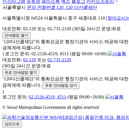
인스타그램
유튜브
페이스북
엑스
블로그
카카오스토리
>
서울특별시
문의 전화번호 120, 120 다산콜재단
서울특별시청 04524 서울특별시 중구 세종대로 110
[찾아오시는
대표전화: 02-120 또는 02-731-2120 (365일 24시간 운영/유료
안내팝업 열기
‘120다산콜재단’의 통화요금은 행정기관의 서비스 제공에 대
금체계에 따릅니다.
) 로그인 문의: 02-2126-4519, 4511 (평일 09:00~18:00)
대표전화:
02-120
또는
02-731-2120
(365일 24시간 운영/유료
유료 안내팝업 열기
‘120다산콜재단’의 통화요금은 행정기관의 서비스 제공에 대
금체계에 따릅니다.
유료 안내팝업 닫기
)
로그인 문의:
02-2126-4519, 4511
(평일 09:00~18:00)
© Seoul Metropolitan Government all rights reserved
상단으로